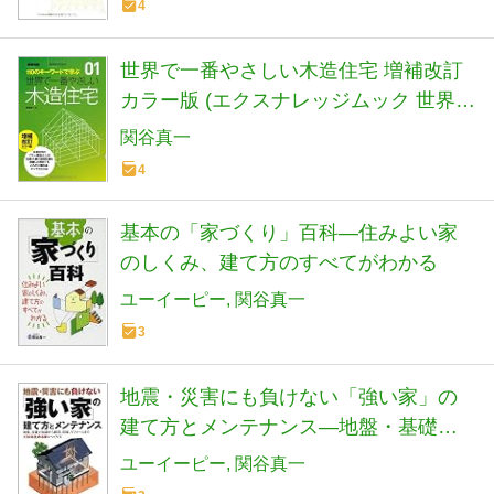
4
世界で一番やさしい木造住宅 増補改訂
カラー版 (エクスナレッジムック 世界で
一番やさしい建築シリーズ 1)
関谷真一
4
基本の「家づくり」百科―住みよい家
のしくみ、建て方のすべてがわかる
ユーイーピー
関谷真一
3
地震・災害にも負けない「強い家」の
建て方とメンテナンス―地盤・基礎の
知識から耐震、防腐、リフォームま
ユーイーピー
関谷真一
で、100年住める家のつくり方