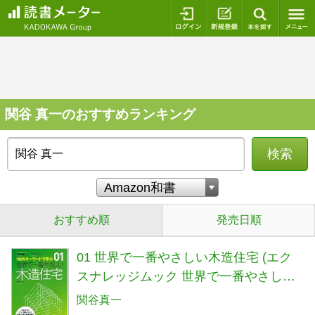
ログイン
新規登録
本を探
関谷 真一のおすすめランキング
検索
おすすめ順
発売日順
01 世界で一番やさしい木造住宅 (エク
スナレッジムック 世界で一番やさしい
建築シリーズ 1)
関谷真一