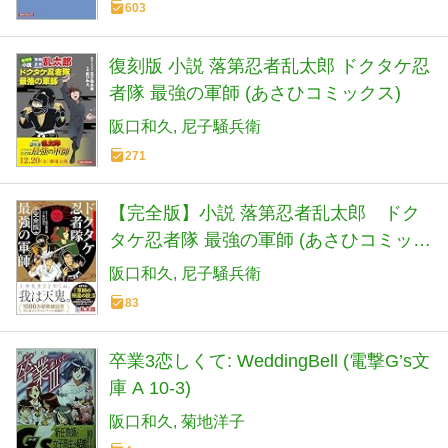
603
復刻版 小説 落第忍者乱太郎 ドクタケ忍
者隊 最強の軍師 (あさひコミックス)
阪口和久
尼子騒兵衛
271
【完全版】小説 落第忍者乱太郎 ドク
タケ忍者隊 最強の軍師 (あさひコミック
ス)
阪口和久
尼子騒兵衛
83
卒業3恋しくて: WeddingBell (電撃G’s文
庫 A 10-3)
阪口和久
菊地洋子