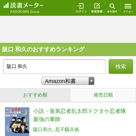
ログイン
新規登録
本を探
阪口 和久のおすすめランキング
検索
おすすめ順
発売日順
小説・落第忍者乱太郎ドクタケ忍者隊
最強の軍師
阪口和久
尼子騒兵衛