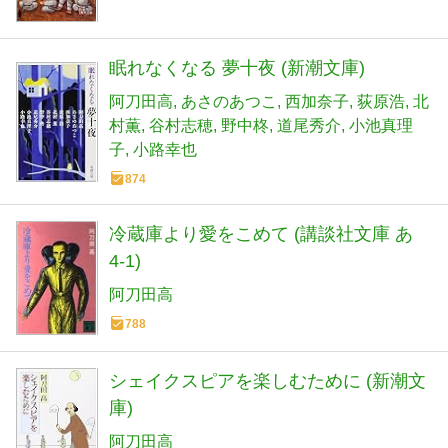
眠れなくなる 夢十夜 (新潮文庫)
阿刀田高
あさのあつこ
西加奈子
荻原浩
北
村薫
谷村志穂
野中柊
道尾秀介
小池真理
子
小路幸也
874
冷蔵庫より愛をこめて (講談社文庫 あ
4-1)
阿刀田高
788
シェイクスピアを楽しむために (新潮文
庫)
阿刀田高