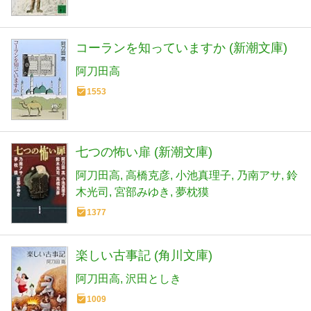
コーランを知っていますか (新潮文庫)
阿刀田高
1553
七つの怖い扉 (新潮文庫)
阿刀田高
高橋克彦
小池真理子
乃南アサ
鈴
木光司
宮部みゆき
夢枕獏
1377
楽しい古事記 (角川文庫)
阿刀田高
沢田としき
1009