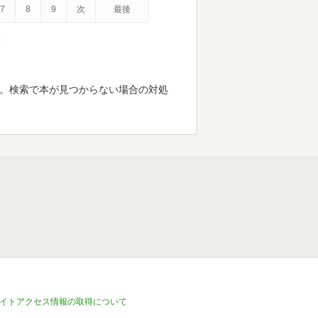
7
8
9
次
最後
示
す。検索で本が見つからない場合の対処
イトアクセス情報の取得について