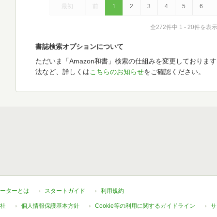
最初
前
1
2
3
4
5
6
全272件中 1 - 20件を表
書誌検索オプションについて
ただいま「Amazon和書」検索の仕組みを変更しておりま
法など、詳しくは
こちらのお知らせ
をご確認ください。
ーターとは
スタートガイド
利用規約
社
個人情報保護基本方針
Cookie等の利用に関するガイドライン
サ