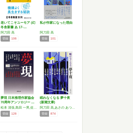
老いてこそユーモア (幻
私が作家になった理由
冬舎新書 あ 17-…
阿刀田 高
阿刀田 高
登録
106
登録
101
夢現 日本推理作家協会
眠れなくなる 夢十夜
70周年アンソロジー …
(新潮文庫)
松本 清張,島田 一男,佐野 洋,山村 正夫,生島 治郎,三好 徹,中島 河太郎,北方 謙三,阿刀田 高,逢坂 剛,大沢 在昌,東野 圭吾,今野 敏,江戸川 乱歩
阿刀田 高,あさの あつこ,西 加奈子,荻原 浩,北村 薫,谷村 志穂,野中 柊,道尾 秀介,小池 真理子,小路 幸也
登録
126
登録
874