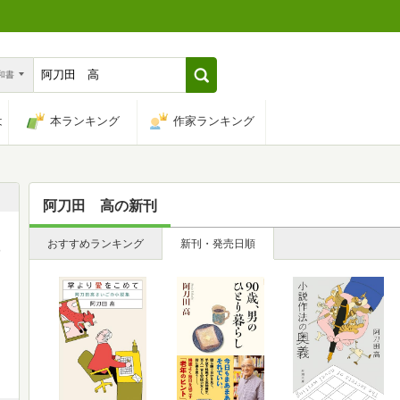
n和書
は
本ランキング
作家ランキング
阿刀田 高
の新刊
おすすめランキング
新刊・発売日順
部
」