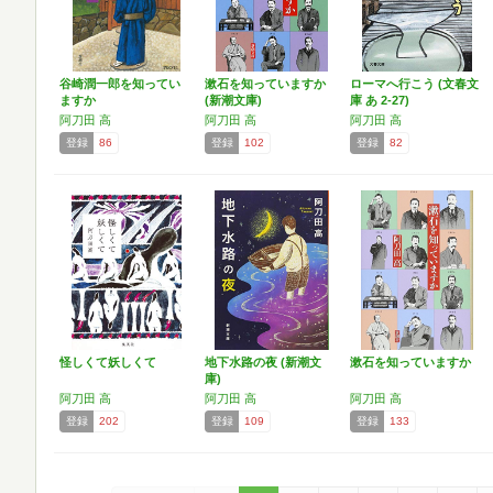
谷崎潤一郎を知ってい
漱石を知っていますか
ローマへ行こう (文春文
ますか
(新潮文庫)
庫 あ 2-27)
阿刀田 高
阿刀田 高
阿刀田 高
登録
86
登録
102
登録
82
怪しくて妖しくて
地下水路の夜 (新潮文
漱石を知っていますか
庫)
阿刀田 高
阿刀田 高
阿刀田 高
登録
202
登録
109
登録
133