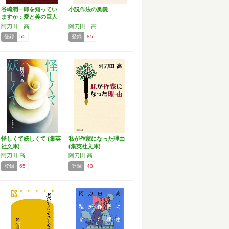
谷崎潤一郎を知ってい
小説作法の奥義
ますか：愛と美の巨人
を読…
阿刀田 高
阿刀田 高
登録
55
登録
85
怪しくて妖しくて (集英
私が作家になった理由
社文庫)
(集英社文庫)
阿刀田 高
阿刀田 高
登録
65
登録
43