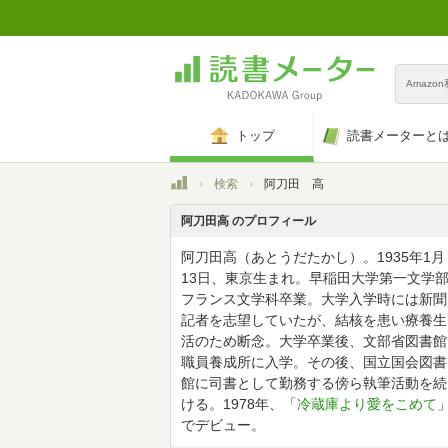
Amazo
トップ
読書メーターと
トップ
検索
阿刀田 高
阿刀田高 のプロフィール
阿刀田高（あとうだたかし）。1935年1月
13日、東京生まれ。早稲田大学第一文学
フランス文学科卒業。大学入学時には新聞
記者を志望していたが、結核を患い療養生
活のため断念。大学卒業後、文部省図書館
職員養成所に入学。その後、国立国会図書
館に司書として勤務する傍ら執筆活動を続
ける。1978年、「
冷蔵庫より愛をこめて
でデビュー。