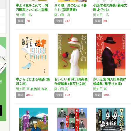
掌より愛をこめて：阿
９０歳、男のひとり暮
小説作法の奥義 (新潮文
刀田高さいごの小説集
らし (新潮選書)
庫 あ 74-3)
阿刀田 高
阿刀田 高
阿刀田 高
登録
78
登録
347
登録
60
本からはじまる物語 (角
おいしい命 阿刀田高傑
赤い追憶 阿刀田高傑作
版
川文庫)
作短編集 (集英社文庫)
短編集 (集英社文庫)
阿刀田 高,有栖川 有栖,いしい しんじ,石田 衣良,市川 拓司,今江 祥智,内海 隆一郎,恩田 陸,篠田 節子,柴崎 友香,朱川 湊人,大道 珠貴,梨木 香歩,二階堂 黎人,本多 孝好,三崎 亜記,山崎 洋子,山本 一力
阿刀田 高
阿刀田 高
、
登録
480
登録
126
登録
100