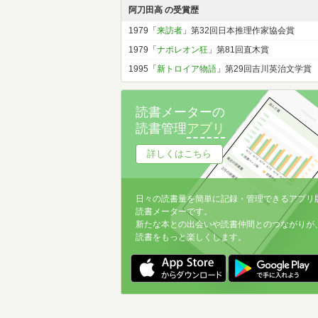
阿刀田高 の受賞歴
1979「
来訪者
」第32回日本推理作家協会賞
1979「
ナポレオン狂
」第81回直木賞
1995「
新トロイア物語
」第29回吉川英治文学賞
読書メーターの
読書管理
アプリ
詳しくはこちら
日々の読書量を簡単に記録・管理できるアプリ
読書メーターです。
新たな本との出会いや読書仲間とのつながりが
読書をもっと楽しくします。