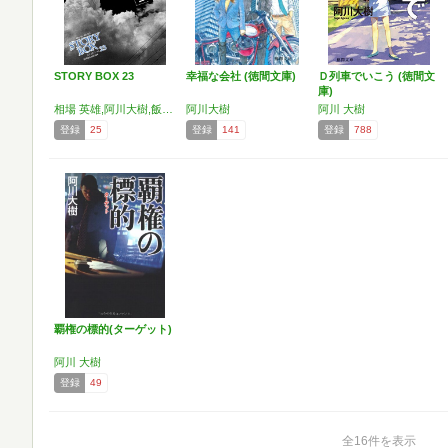
STORY BOX 23
幸福な会社 (徳間文庫)
Ｄ列車でいこう (徳間文
庫)
相場 英雄,阿川大樹,飯嶋 和一,北上次郎,五條 瑛,松尾 清貴,室積 光
阿川大樹
阿川 大樹
登録
25
登録
141
登録
788
覇権の標的(ターゲット)
阿川 大樹
登録
49
全16件を表示