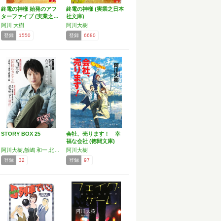
終電の神様 始発のアフ
終電の神様 (実業之日本
ターファイブ (実業之…
社文庫)
阿川 大樹
阿川大樹
登録
1550
登録
6680
STORY BOX 25
会社、売ります！ 幸
福な会社 (徳間文庫)
阿川大樹,飯嶋 和一,北上次郎,五條 瑛,笹本 稜平,小路 幸也,仙川 環,嶽本 野ばら,夏川 草介,室積 光
阿川大樹
登録
32
登録
97