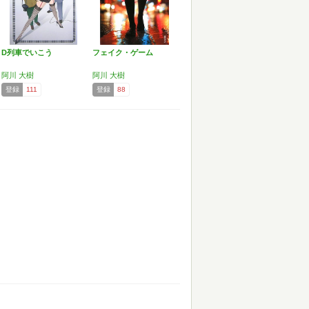
D列車でいこう
フェイク・ゲーム
阿川 大樹
阿川 大樹
登録
111
登録
88