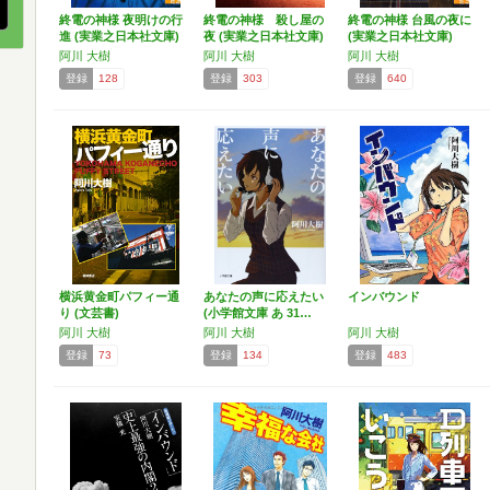
終電の神様 夜明けの行
終電の神様 殺し屋の
終電の神様 台風の夜に
進 (実業之日本社文庫)
夜 (実業之日本社文庫)
(実業之日本社文庫)
阿川 大樹
阿川 大樹
阿川 大樹
登録
128
登録
303
登録
640
横浜黄金町パフィー通
あなたの声に応えたい
インバウンド
り (文芸書)
(小学館文庫 あ 31…
阿川 大樹
阿川 大樹
阿川 大樹
登録
73
登録
134
登録
483