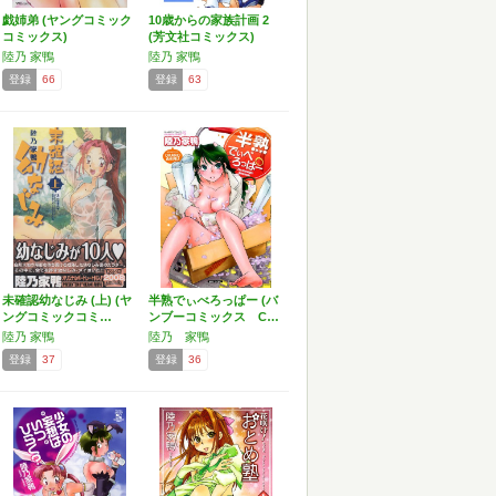
戯姉弟 (ヤングコミック
10歳からの家族計画 2
コミックス)
(芳文社コミックス)
陸乃 家鴨
陸乃 家鴨
登録
66
登録
63
未確認幼なじみ (上) (ヤ
半熟でぃべろっぱー (バ
ングコミックコミ…
ンブーコミックス C…
陸乃 家鴨
陸乃 家鴨
登録
37
登録
36