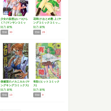
少女の妄想はいつひら
花咲け!おとめ塾 上 (ヤ
く? (マンサンコミッ
ングコミックコミッ…
ク…
陸乃 家鴨
陸乃 家鴨
登録
30
登録
26
保健室のメカニカル (ヤ
有効 (ヒットコミック
ングキングコミックス)
ス)
陸乃 家鴨
陸乃 家鴨
登録
13
登録
9