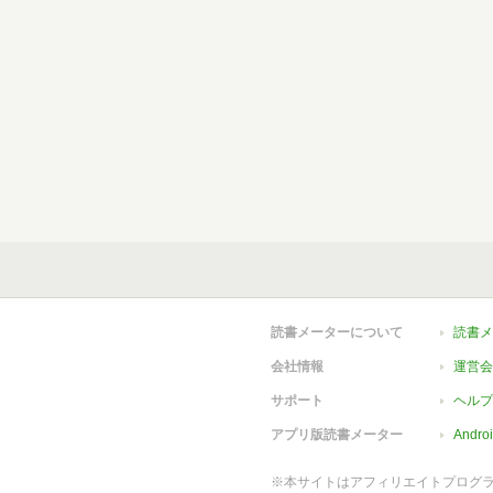
読書メーターについて
読書メ
会社情報
運営会
サポート
ヘルプ
アプリ版読書メーター
Andr
※本サイトはアフィリエイトプログ