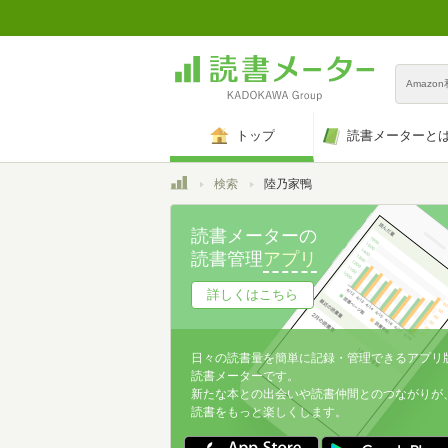
Amazo
トップ
読書メーターと
トップ
検索
陸乃家鴨
読書メーターの
読書管理
アプリ
詳しくはこちら
日々の読書量を簡単に記録・管理できるアプリ
読書メーターです。
新たな本との出会いや読書仲間とのつながりが
読書をもっと楽しくします。