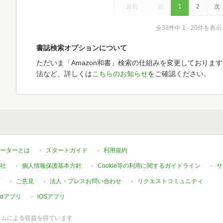
最初
前
1
2
次
全33件中 1 - 20件を表示
書誌検索オプションについて
ただいま「Amazon和書」検索の仕組みを変更しておりま
法など、詳しくは
こちらのお知らせ
をご確認ください。
ーターとは
スタートガイド
利用規約
社
個人情報保護基本方針
Cookie等の利用に関するガイドライン
サ
ご意見
法人・プレスお問い合わせ
リクエストコミュニティ
oidアプリ
iOSアプリ
ラムによる収益を得ています