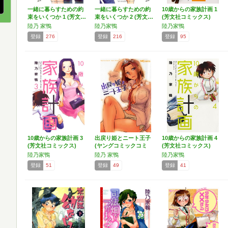
一緒に暮らすための約
一緒に暮らすための約
10歳からの家族計画 1
束をいくつか 1 (芳文…
束をいくつか 2 (芳文…
(芳文社コミックス)
陸乃 家鴨
陸乃家鴨
陸乃家鴨
登録
276
登録
216
登録
95
10歳からの家族計画 3
出戻り姫とニート王子
10歳からの家族計画 4
(芳文社コミックス)
(ヤングコミックコミ
(芳文社コミックス)
ッ…
陸乃家鴨
陸乃 家鴨
陸乃家鴨
登録
51
登録
49
登録
41