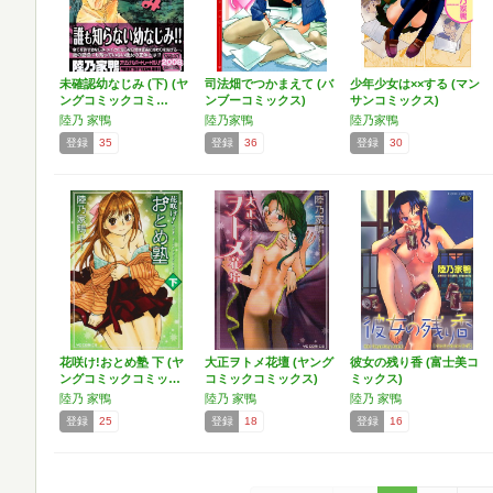
未確認幼なじみ (下) (ヤ
司法畑でつかまえて (バ
少年少女は××する (マン
ングコミックコミ…
ンブーコミックス)
サンコミックス)
陸乃 家鴨
陸乃家鴨
陸乃家鴨
登録
35
登録
36
登録
30
花咲け!おとめ塾 下 (ヤ
大正ヲトメ花壇 (ヤング
彼女の残り香 (富士美コ
ングコミックコミッ…
コミックコミックス)
ミックス)
陸乃 家鴨
陸乃 家鴨
陸乃 家鴨
登録
25
登録
18
登録
16