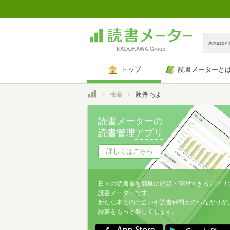
Amazo
トップ
読書メーターと
トップ
検索
険持 ちよ
読書メーターの
読書管理
アプリ
詳しくはこちら
日々の読書量を簡単に記録・管理できるアプリ
読書メーターです。
新たな本との出会いや読書仲間とのつながりが
読書をもっと楽しくします。