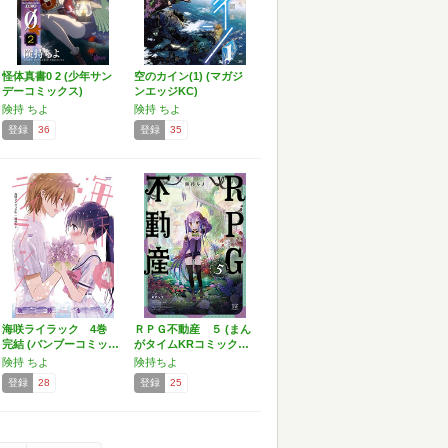
怪体真書0 2 (少年サン
空のカイン(1) (マガジ
デーコミックス)
ンエッジKC)
険持 ちよ
険持 ちよ
登録
36
登録
35
海咲ライラック 4巻
ＲＰＧ不動産 ５ (まん
完結 (バンブーコミッ…
がタイムKRコミック…
険持 ちよ
険持ちよ
登録
28
登録
25