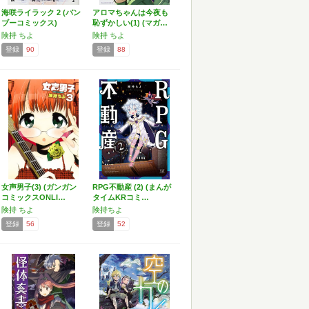
海咲ライラック 2 (バン
アロマちゃんは今夜も
ブーコミックス)
恥ずかしい(1) (マガ…
険持 ちよ
険持 ちよ
登録
90
登録
88
女声男子(3) (ガンガン
RPG不動産 (2) (まんが
コミックスONLI…
タイムKRコミ…
険持 ちよ
険持ちよ
登録
56
登録
52