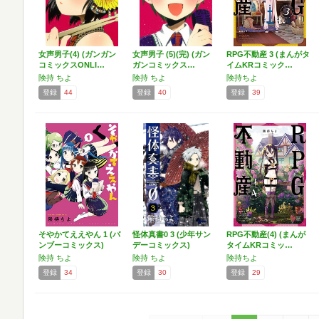
女声男子(4) (ガンガン
女声男子 (5)(完) (ガン
RPG不動産 3 (まんがタ
コミックスONLI…
ガンコミックス…
イムKRコミック…
険持 ちよ
険持 ちよ
険持ちよ
登録
44
登録
40
登録
39
そやかてええやん 1 (バ
怪体真書0 3 (少年サン
RPG不動産(4) (まんが
ンブーコミックス)
デーコミックス)
タイムKRコミッ…
険持 ちよ
険持 ちよ
険持ちよ
登録
34
登録
30
登録
29