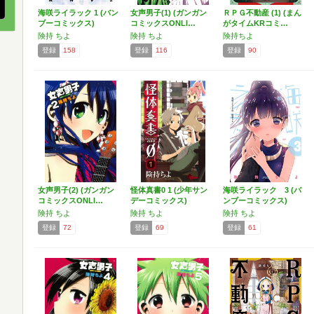
海咲ライラック 1 (バン
女声男子(1) (ガンガン
ＲＰＧ不動産 (1) (まん
ブーコミックス)
コミックスONLI…
がタイムKRコミ…
険持 ちよ
険持 ちよ
険持ちよ
登録
158
登録
116
登録
90
女声男子(2) (ガンガン
怪体真書0 1 (少年サン
海咲ライラック 3 (バ
コミックスONLI…
デーコミックス)
ンブーコミックス)
険持 ちよ
険持 ちよ
険持 ちよ
登録
72
登録
69
登録
61