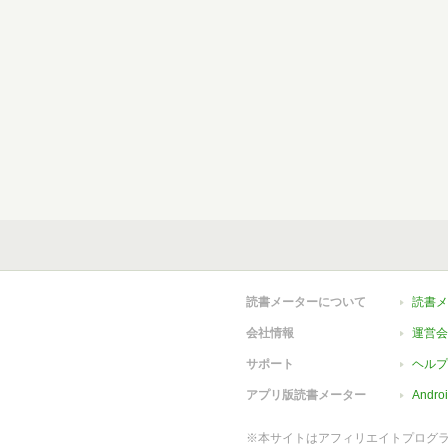
読書メーターについて
読書メ
会社情報
運営会
サポート
ヘルプ
アプリ版読書メーター
Andr
※本サイトはアフィリエイトプログ