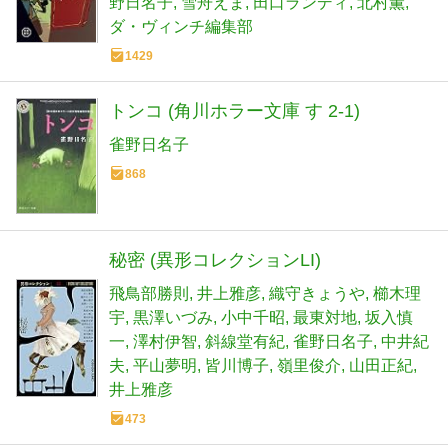
野日名子
雪舟えま
田口ランディ
北村薫
ダ・ヴィンチ編集部
1429
トンコ (角川ホラー文庫 す 2-1)
雀野日名子
868
秘密 (異形コレクションLI)
飛鳥部勝則
井上雅彦
織守きょうや
櫛木理
宇
黒澤いづみ
小中千昭
最東対地
坂入慎
一
澤村伊智
斜線堂有紀
雀野日名子
中井紀
夫
平山夢明
皆川博子
嶺里俊介
山田正紀
井上雅彦
473