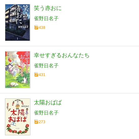
笑う赤おに
雀野日名子
438
幸せすぎるおんなたち
雀野日名子
431
太陽おばば
雀野日名子
273