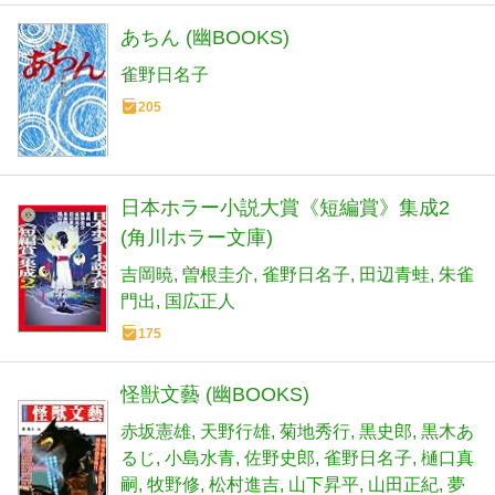
あちん (幽BOOKS)
雀野日名子
205
日本ホラー小説大賞《短編賞》集成2
(角川ホラー文庫)
吉岡暁
曽根圭介
雀野日名子
田辺青蛙
朱雀
門出
国広正人
175
怪獣文藝 (幽BOOKS)
赤坂憲雄
天野行雄
菊地秀行
黒史郎
黒木あ
るじ
小島水青
佐野史郎
雀野日名子
樋口真
嗣
牧野修
松村進吉
山下昇平
山田正紀
夢