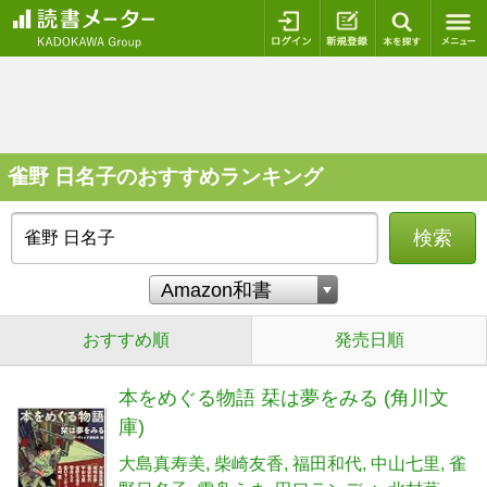
ログイン
新規登録
本を探
雀野 日名子のおすすめランキング
検索
おすすめ順
発売日順
本をめぐる物語 栞は夢をみる (角川文
庫)
大島真寿美
柴崎友香
福田和代
中山七里
雀