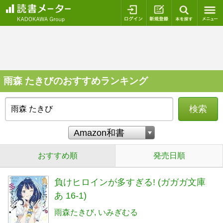
ログイン
新規登録
本を探
雨森 たきびのおすすめランキング
検索
おすすめ順
発売日順
負けヒロインが多すぎる! (ガガガ文庫
あ 16-1)
雨森たきび
いみぎむる