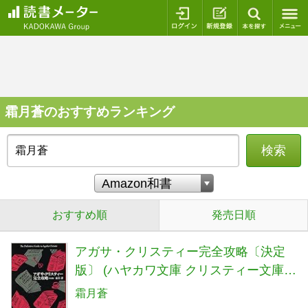
ログイン
新規登録
本を探
霜月蒼のおすすめランキング
検索
おすすめ順
発売日順
アガサ・クリスティー完全攻略〔決定
版〕 (ハヤカワ文庫 クリスティー文庫
106)
霜月蒼