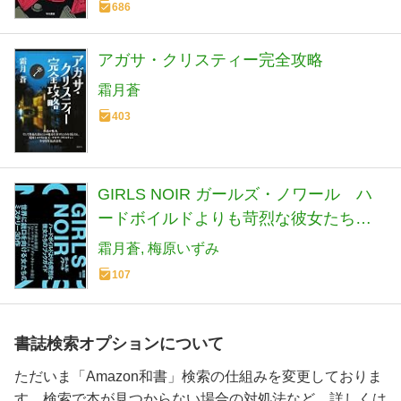
686
アガサ・クリスティー完全攻略
霜月蒼
403
GIRLS NOIR ガールズ・ノワール ハ
ードボイルドよりも苛烈な彼女たちの
ブックガイド
霜月蒼
梅原いずみ
107
書誌検索オプションについて
ただいま「Amazon和書」検索の仕組みを変更しておりま
す。検索で本が見つからない場合の対処法など、詳しくは