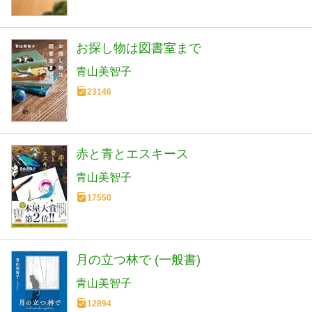
お探し物は図書室まで
青山美智子
23146
赤と青とエスキース
青山美智子
17550
月の立つ林で (一般書)
青山美智子
12894