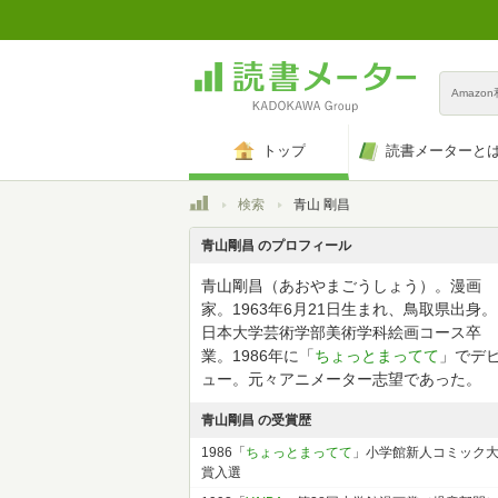
Amazo
トップ
読書メーターと
トップ
検索
青山 剛昌
青山剛昌 のプロフィール
青山剛昌（あおやまごうしょう）。漫画
家。1963年6月21日生まれ、鳥取県出身。
日本大学芸術学部美術学科絵画コース卒
業。1986年に「
ちょっとまってて
」でデ
ュー。元々アニメーター志望であった。
青山剛昌 の受賞歴
1986「
ちょっとまってて
」小学館新人コミック
賞入選