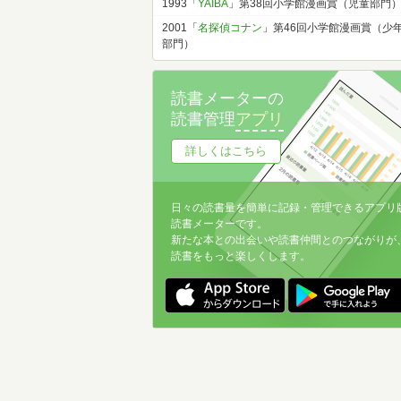
1993「
YAIBA
」第38回小学館漫画賞（児童部門
2001「
名探偵コナン
」第46回小学館漫画賞（少
部門）
読書メーターの
読書管理
アプリ
詳しくはこちら
日々の読書量を簡単に記録・管理できるアプリ
読書メーターです。
新たな本との出会いや読書仲間とのつながりが
読書をもっと楽しくします。