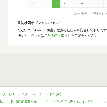
最初
前
1
2
3
4
5
6
全977件中 1 - 20件を表
書誌検索オプションについて
ただいま「Amazon和書」検索の仕組みを変更しておりま
法など、詳しくは
こちらのお知らせ
をご確認ください。
ーターとは
スタートガイド
利用規約
社
個人情報保護基本方針
Cookie等の利用に関するガイドライン
サ