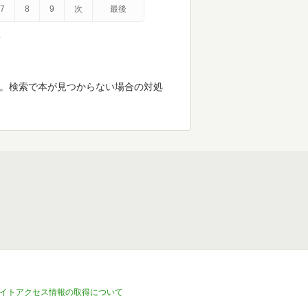
7
8
9
次
最後
示
す。検索で本が見つからない場合の対処
イトアクセス情報の取得について