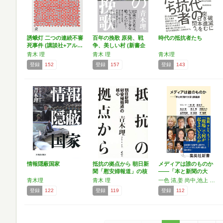
誘蛾灯 二つの連続不審
百年の挽歌 原発、戦
時代の抵抗者たち
死事件 (講談社+アル…
争、美しい村 (新書企
画…
青木 理
青木 理
青木理
登録
152
登録
157
登録
143
情報隠蔽国家
抵抗の拠点から 朝日新
メディアは誰のものか
聞「慰安婦報道」の核
――「本と新聞の大
心
学」講…
青木理
青木 理
一色 清,姜 尚中,池上 彰,青木 理,津田 大介,金平 茂紀,林 香里,平 和博
登録
122
登録
119
登録
112