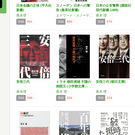
日本会議の正体 (平凡社
スノーデン 日本への警
日本の公安警察 (講談社
新書)
告 (集英社新書)
現代新書 1488)
青木理
エドワード・スノーデン,青木 理,井桁 大介,宮下 紘,金 昌浩,ベン・ワイズナー,マリコ・ヒロセ
青木 理
登録
931
登録
690
登録
670
安倍三代
トラオ 徳田虎雄 不随の
安倍三代 (朝日文庫)
病院王 (小学館文庫…
青木理
青木 理
青木 理
登録
348
登録
334
登録
219