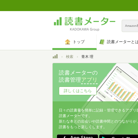
Amazo
トップ
読書メーターと
トップ
検索
青木 理
読書メーターの
読書管理
アプリ
詳しくはこちら
日々の読書量を簡単に記録・管理できるアプリ
読書メーターです。
新たな本との出会いや読書仲間とのつながりが
読書をもっと楽しくします。