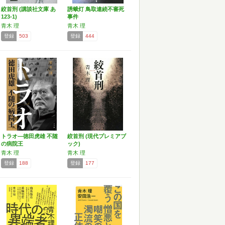
絞首刑 (講談社文庫 あ
誘蛾灯 鳥取連続不審死
123-1)
事件
青木 理
青木 理
登録
503
登録
444
トラオ―徳田虎雄 不随
絞首刑 (現代プレミアブ
の病院王
ック)
青木 理
青木 理
登録
188
登録
177