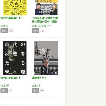
時代の異端者たち
この国を覆う憎悪と嘲
笑の濁流の正体 (講談
社…
青木理
青木 理,安田 浩一
登録
132
登録
123
時代の反逆者たち
破壊者たちへ
青木 理
青木 理
登録
94
登録
88