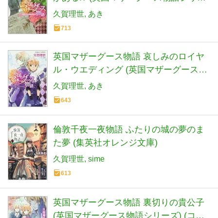
ズ) (コバルト文庫)
久賀理世
あき
713
英国マザーグース物語 哀しみのロイヤ
ル・ウエディング (英国マザーグース物
語シリーズ) (コバルト文庫)
久賀理世
あき
643
倫敦千夜一夜物語 ふたりの城の夢のま
た夢 (集英社オレンジ文庫)
久賀理世
sime
613
英国マザーグース物語 裏切りの貴公子
(英国マザーグース物語シリーズ) (コバ