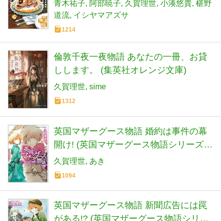
青木祐子
阿部暁子
久賀理世
小湊悠貴
椹野
道流
イシヤマアズサ
1214
倫敦千夜一夜物語 あなたの一冊、お貸
しします。 (集英社オレンジ文庫)
久賀理世
sime
1312
英国マザーグース物語 婚約は事件の幕
開け! (英国マザーグース物語シリーズ)
(コバルト文庫)
久賀理世
あき
1094
英国マザーグース物語 新聞広告には罠
がある!? (英国マザーグース物語シリー