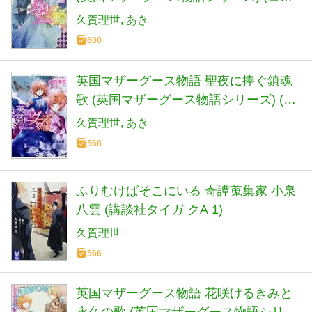
ルト文庫)
久賀理世
あき
600
英国マザーグース物語 聖夜に捧ぐ鎮魂
歌 (英国マザーグース物語シリーズ) (コ
バルト文庫)
久賀理世
あき
568
ふりむけばそこにいる 奇譚蒐集家 小泉
八雲 (講談社タイガ クA 1)
久賀理世
566
英国マザーグース物語 花咲けるきみと
永久の歌 (英国マザーグース物語シリー