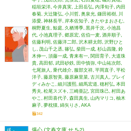
稲垣栄洋
今井真実
上田岳弘
内澤旬子
内田
春菊
大辻隆弘
小川哲
奥泉光
鎌田裕樹
川
添愛
神林長平
岸本佐知子
きたやまおさむ
桐野夏生
鯨庭
久栖博季
黒井千次
小池昌
代
小池真理子
郷原宏
佐伯一麦
酒井順子
佐藤利明
佐藤洋二郎
沢木耕太郎
沢野ひと
し
茂山千之丞
篠弘
柴田一成
杉山昌隆
鈴
木伸一
須藤一成
青来有一
関田育子
大道珠
貴
高田郁
武田砂鉄
田中慎弥
中山祐次郎
七尾旅人
乗代雄介
服部文祥
平岡直子
平松
洋子
藤原智美
藤原麻里菜
古川真人
ブレイ
ディみかこ
細川護熙
細馬宏道
穂村弘
本田
秀夫
松尾スズキ
三崎亜記
宮田珠己
村田あ
やこ
村田喜代子
森田真生
山内マリコ
柚木
麻子
夢枕獏
綿矢りさ
AKA
342
爆心 (文春文庫 せ 5-2)