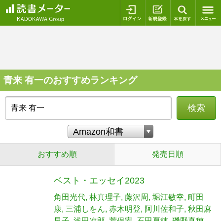
ログイン
新規登録
本を探
青来 有一のおすすめランキング
検索
おすすめ順
発売日順
ベスト・エッセイ2023
角田光代
林真理子
藤沢周
堀江敏幸
町田
康
三浦しをん
赤木明登
阿川佐和子
秋田麻
早子
浅田次郎
荒俣宏
石田夏穂
磯野真穂