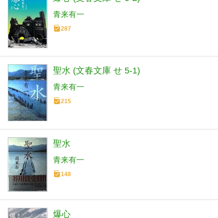
青来有一
287
聖水 (文春文庫 せ 5-1)
青来有一
215
聖水
青来有一
148
爆心