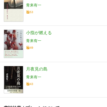
青来有一
53
小指が燃える
青来有一
49
月夜見の島
青来有一
43