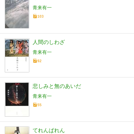
青来有一
103
人間のしわざ
青来有一
92
悲しみと無のあいだ
青来有一
55
てれんぱれん