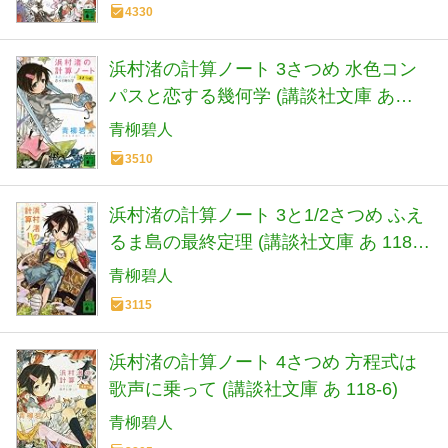
4330
浜村渚の計算ノート 3さつめ 水色コン
パスと恋する幾何学 (講談社文庫 あ
118-3)
青柳碧人
3510
浜村渚の計算ノート 3と1/2さつめ ふえ
るま島の最終定理 (講談社文庫 あ 118-
4)
青柳碧人
3115
浜村渚の計算ノート 4さつめ 方程式は
歌声に乗って (講談社文庫 あ 118-6)
青柳碧人