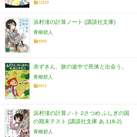
12229
浜村渚の計算ノート (講談社文庫)
青柳碧人
8059
赤ずきん、旅の途中で死体と出会う。
青柳碧人
6813
浜村渚の計算ノ-ト 2さつめ ふしぎの国
の期末テスト (講談社文庫 あ 118-2)
青柳碧人