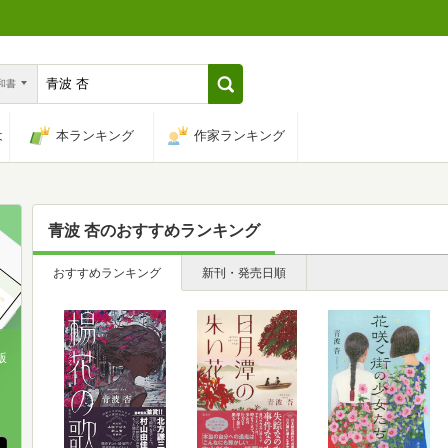
n和書
は
本ランキング
作家ランキング
青波 杏
のおすすめランキング
おすすめランキング
新刊・発売日順
版
、