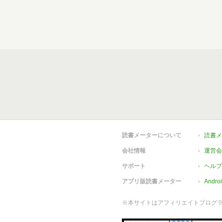
読書メーターについて
読書メ
会社情報
運営会
サポート
ヘルプ
アプリ版読書メーター
Andr
※本サイトはアフィリエイトプログ