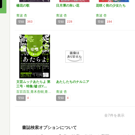
楊花の歌
日月潭の朱い花
花咲く街の少女たち
青波 杏
青波 杏
青波 杏
登録
363
登録
228
登録
194
文芸ムックあたらよ 第
あたしたちのナルニア
三号・特集:嘘 (EY…
百百百百,青木杏樹,青波杏,伊藤亜和,海猫沢めろん,神木,寒竹泉美,清繭子,けんご,古池ねじ,榮織タスク,市街地ギャオ,筑前助広,虹乃ノラン,望月くらげ,諸星めぐる,夢見里龍,EYEDEAR
青波 杏
登録
4
登録
4
全7件を表示
書誌検索オプションについて