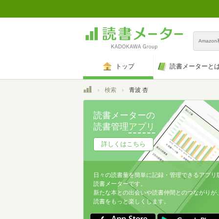
Amazo
トップ
読書メーターと
トップ
検索
青波 杏
読書メーターの
読書管理
アプリ
詳しくはこちら
日々の読書量を簡単に記録・管理できるアプリ
読書メーターです。
新たな本との出会いや読書仲間とのつながりが
読書をもっと楽しくします。