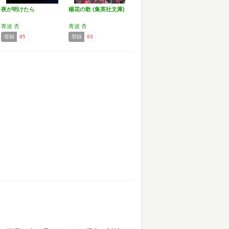
夜が明けたら
楊花の歌 (集英社文庫)
青波 杏
青波 杏
登録
95
登録
83