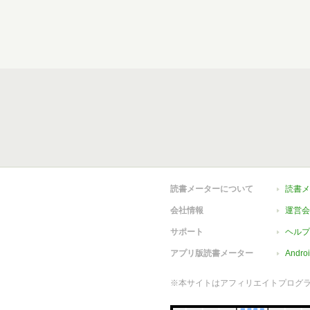
読書メーターについて
読書メ
会社情報
運営会
サポート
ヘルプ
アプリ版読書メーター
Andr
※本サイトはアフィリエイトプログ