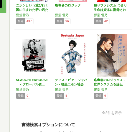
ニホンという滅び行く
略奪者のロジック
独りファシズム つまり
国に生まれた若い君た
生命は資本に翻弄され
ちへ…
続…
響堂雪乃
響堂 雪乃
響堂 雪乃
登録
437
登録
96
登録
42
SLAUGHTERHOUSE
ディストピア・ジャパ
略奪者のロジック４ -
＜グローバル資…
ン - 暗黒二ホン社会
世界システムを論証
観…
す…
響堂雪乃
響堂 雪乃
響堂 雪乃
登録
9
登録
8
登録
6
全8件を表示
書誌検索オプションについて