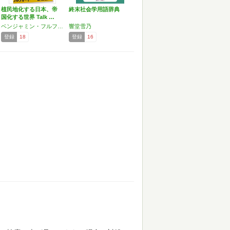
植民地化する日本、帝
終末社会学用語辞典
国化する世界 Talk …
ベンジャミン・フルフォード,響堂 雪乃
響堂雪乃
登録
18
登録
16