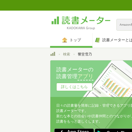
Amazo
トップ
読書メーターと
トップ
検索
響堂雪乃
読書メーターの
読書管理
アプリ
詳しくはこちら
日々の読書量を簡単に記録・管理できるアプリ
読書メーターです。
新たな本との出会いや読書仲間とのつながりが
読書をもっと楽しくします。