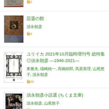
2
惡靈の館
須永朝彦
4
ユリイカ 2021年10月臨時増刊号 総特集
◎須永朝彦 ―1946-2021―
東雅夫
礒崎純一
高橋睦郎
高原英理
山尾悠
子
須永朝彦
50
須永朝彦小説選 (ちくま文庫)
須永朝彦
山尾悠子