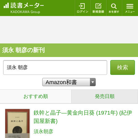
ログイン
新規登録
本を探
須永 朝彦の新刊
検索
おすすめ順
発売日順
鉄幹と晶子―黄金向日葵 (1971年) (紀伊
国屋新書)
須永朝彦