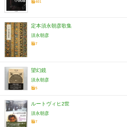
401
定本須永朝彦歌集
須永朝彦
7
望幻鏡
須永朝彦
5
ルートヴィヒ2世
須永朝彦
7