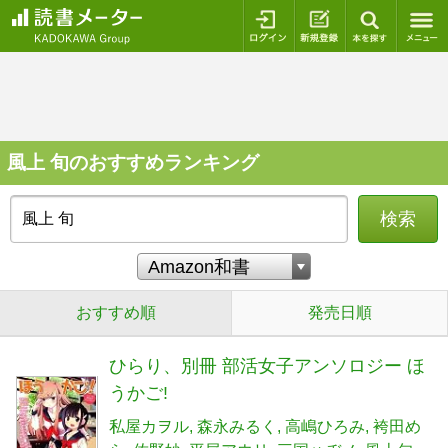
ログイン
新規登録
本を探
風上 旬のおすすめランキング
検索
おすすめ順
発売日順
ひらり、別冊 部活女子アンソロジー ほ
うかご!
私屋カヲル
森永みるく
高嶋ひろみ
袴田め