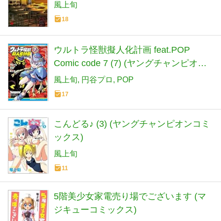
風上旬
18
ウルトラ怪獣擬人化計画 feat.POP
Comic code 7 (7) (ヤングチャンピオン
コミックス)
風上旬
円谷プロ
POP
17
こんどる♪ (3) (ヤングチャンピオンコミ
ックス)
風上旬
11
5階美少女家電売り場でございます (マ
ジキューコミックス)