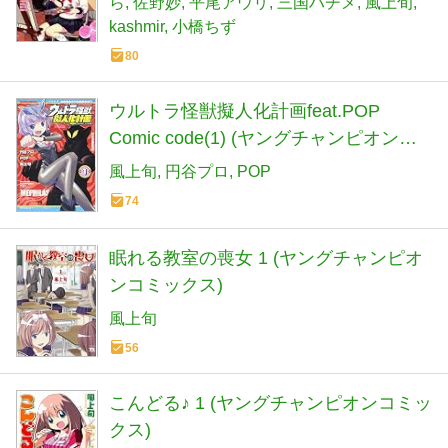
ら
佐野妙
平尾アウリ
三国ハヂメ
風上旬
kashmir
小橋ちず
80
ウルトラ怪獣擬人化計画feat.POP
Comic code(1) (ヤングチャンピオン・
コミックス)
風上旬
円谷プロ
POP
74
眠れる教室の喪女 1 (ヤングチャンピオ
ンコミックス)
風上旬
56
こんどる♪ 1 (ヤングチャンピオンコミッ
クス)