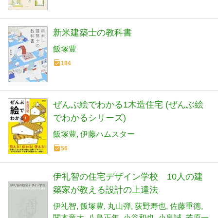
新米建築士の教科書
飯塚豊
184
ぜんぶ絵でわかる1木造住宅 (ぜんぶ絵
でわかるシリーズ)
飯塚豊
伊藤ハムスター
56
伊礼智の住宅デザイン学校 10人の建
築家が教える設計の上達法
伊礼智
飯塚豊
丸山弾
荻野寿也
佐藤重徳
関本竜太
八島正年
小谷和也
小泉誠
若原一