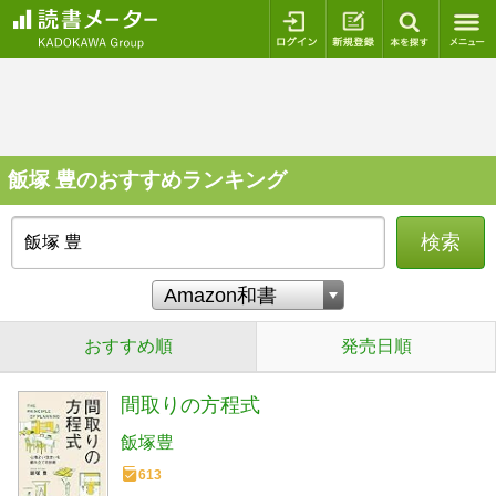
ログイン
新規登録
本を探
飯塚 豊のおすすめランキング
検索
おすすめ順
発売日順
間取りの方程式
飯塚豊
613