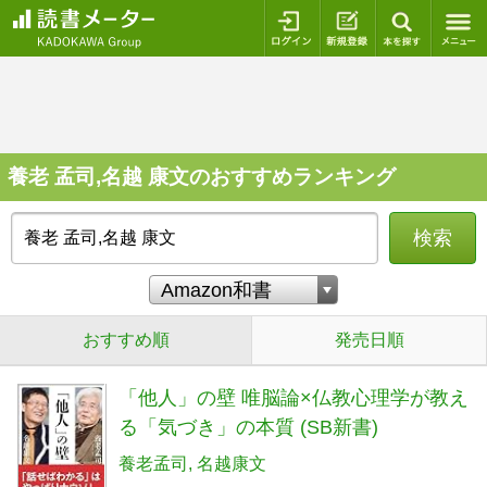
ログイン
新規登録
本を探
養老 孟司,名越 康文のおすすめランキング
検索
おすすめ順
発売日順
「他人」の壁 唯脳論×仏教心理学が教え
る「気づき」の本質 (SB新書)
養老孟司
名越康文