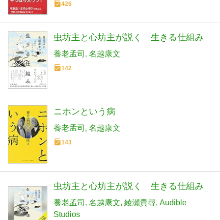
426
虫坊主と心坊主が説く 生きる仕組み
養老孟司
名越康文
142
ニホンという病
養老孟司
名越康文
143
虫坊主と心坊主が説く 生きる仕組み
養老孟司
名越康文
綾瀬貴尋
Audible
Studios