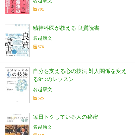
名越康文
701
精神科医が教える 良質読書
名越康文
576
自分を支える心の技法 対人関係を変え
る9つのレッスン
名越康文
525
毎日トクしている人の秘密
名越康文