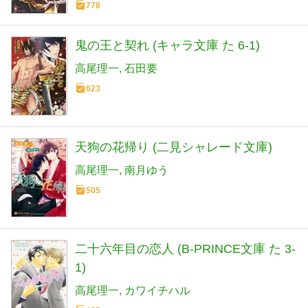
778
鬼の王と契れ (キャラ文庫 た 6-1)
高尾理一
石田要
623
天狗の花帰り (二見シャレード文庫)
高尾理一
南月ゆう
505
二十六年目の恋人 (B-PRINCE文庫 た 3-
1)
高尾理一
カワイチハル