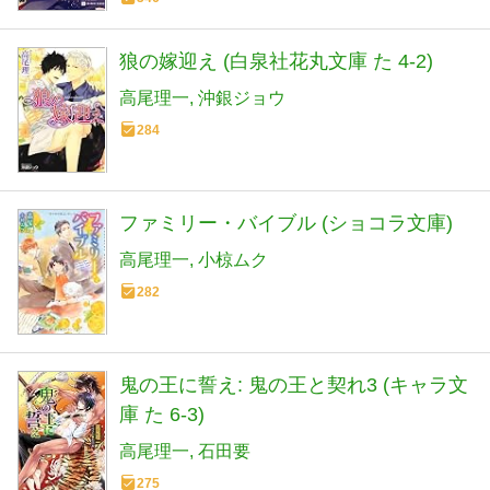
狼の嫁迎え (白泉社花丸文庫 た 4-2)
高尾理一
沖銀ジョウ
284
ファミリー・バイブル (ショコラ文庫)
高尾理一
小椋ムク
282
鬼の王に誓え: 鬼の王と契れ3 (キャラ文
庫 た 6-3)
高尾理一
石田要
275