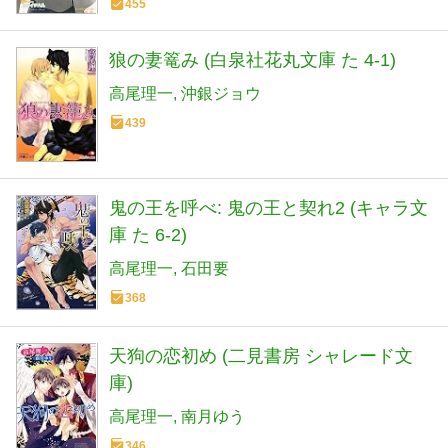
455
狼の妻篭み (白泉社花丸文庫 た 4-1)
高尾理一
沖銀ジョウ
439
鬼の王を呼べ: 鬼の王と契れ2 (キャラ文
庫 た 6-2)
高尾理一
石田要
368
天狗の恋初め (二見書房 シャレード文
庫)
高尾理一
南月ゆう
346