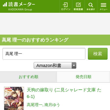
ログイン
新規登録
本を探
高尾 理一のおすすめランキング
検索
おすすめ順
発売日順
天狗の嫁取り (二見シャレード文庫 た
6-1)
高尾理一
南月ゆう