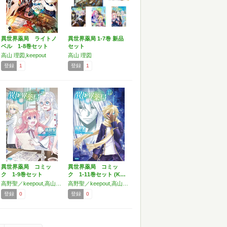
異世界薬局 ライトノ
異世界薬局 1-7巻 新品
ベル 1-8巻セット
セット
高山 理図,keepout
高山 理図
登録
1
登録
1
異世界薬局 コミッ
異世界薬局 コミッ
ク 1-9巻セット
ク 1-11巻セット (K…
高野聖／keepout,高山理図
高野聖／keepout,高山理図
登録
0
登録
0