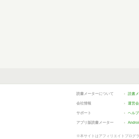
読書メーターについて
読書メ
会社情報
運営会
サポート
ヘルプ
アプリ版読書メーター
Andr
※本サイトはアフィリエイトプログ