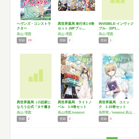
ヘヴンズ・コンストラ
異世界薬局 単行本1-8巻
INVISIBLE-インヴィジ
クター
セット (MFブッ…
ブル-（EP1…
高山 理図
高山 理図
高山 理図
登録
29
登録
2
登録
1
異世界薬局（小説家に
異世界薬局 ライトノ
異世界薬局 コミッ
なろう公式「タテ書き
ベル 1-9巻セット
ク 1-10巻セット
小説…
高山 理図
高山理図,keepout
高野聖／keepout,高山理図
登録
2
登録
0
登録
0