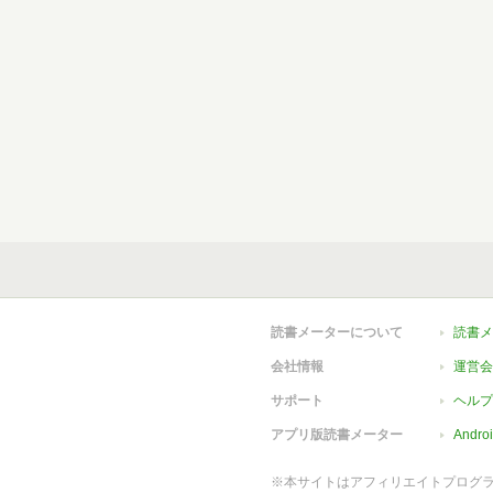
読書メーターについて
読書メ
会社情報
運営会
サポート
ヘルプ
アプリ版読書メーター
Andr
※本サイトはアフィリエイトプログ