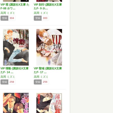
VIP 瑕 (講談社X文庫 た
VIP 刻印 (講談社X文庫
F-08 ホワ…
たF- 9 ホ…
高岡 ミズミ
高岡 ミズミ
登録
304
登録
300
VIP 情動 (講談社X文庫
VIP 聖域 (講談社X文庫
たF- 14 …
たF- 17 …
高岡 ミズミ
高岡 ミズミ
登録
258
登録
256