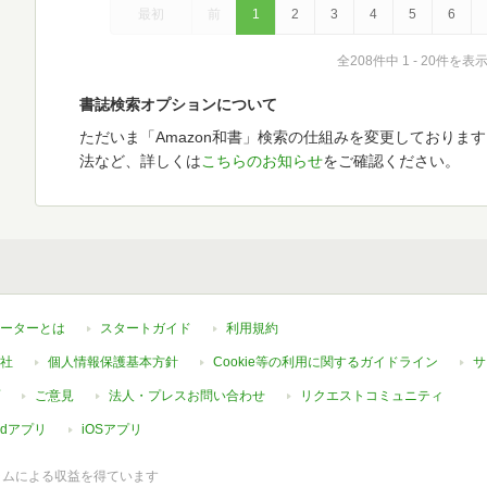
最初
前
1
2
3
4
5
6
全208件中 1 - 20件を表
書誌検索オプションについて
ただいま「Amazon和書」検索の仕組みを変更しておりま
法など、詳しくは
こちらのお知らせ
をご確認ください。
ーターとは
スタートガイド
利用規約
社
個人情報保護基本方針
Cookie等の利用に関するガイドライン
サ
ご意見
法人・プレスお問い合わせ
リクエストコミュニティ
oidアプリ
iOSアプリ
ラムによる収益を得ています