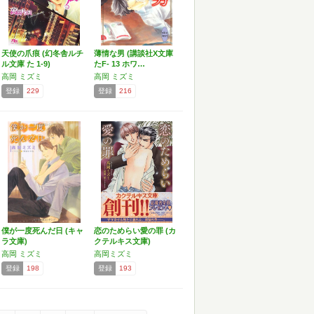
天使の爪痕 (幻冬舎ルチ
薄情な男 (講談社X文庫
ル文庫 た 1-9)
たF- 13 ホワ…
高岡 ミズミ
高岡 ミズミ
登録
229
登録
216
僕が一度死んだ日 (キャ
恋のためらい愛の罪 (カ
ラ文庫)
クテルキス文庫)
高岡 ミズミ
高岡ミズミ
登録
198
登録
193