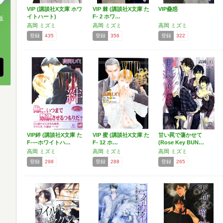
VIP (講談社X文庫 ホワ
VIP 棘 (講談社X文庫 た
VIP蠱惑
イトハート)
F- 2 ホワ…
版
高岡 ミズミ
高岡 ミズミ
高岡 ミズミ
、
登録
435
登録
356
登録
322
VIP絆 (講談社X文庫 た
VIP 蜜 (講談社X文庫 た
甘い罠で蕩かせて
F-―ホワイトハ…
F- 12 ホ…
(Rose Key BUN…
高岡 ミズミ
高岡 ミズミ
高岡 ミズミ
登録
298
登録
288
登録
265