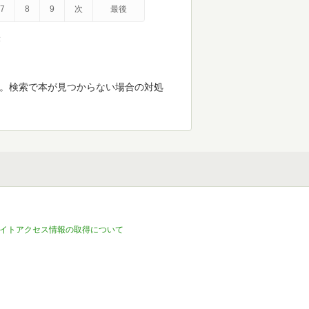
7
8
9
次
最後
示
す。検索で本が見つからない場合の対処
イトアクセス情報の取得について