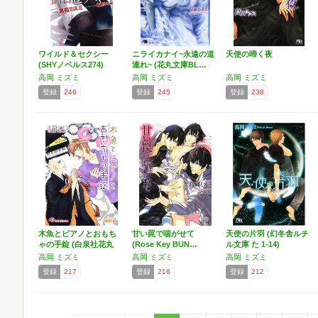
ワイルド＆セクシー
ニライカナイ~永遠の道
天使の啼く夜
(SHYノベルス274)
連れ~ (花丸文庫BL…
高岡 ミズミ
高岡 ミズミ
高岡 ミズミ
登録
246
登録
245
登録
238
木魚とピアノとおもち
甘い罠で喘がせて
天使の片羽 (幻冬舎ルチ
ゃの手錠 (白泉社花丸
(Rose Key BUN…
ル文庫 た 1-14)
文…
高岡 ミズミ
高岡 ミズミ
高岡 ミズミ
登録
217
登録
216
登録
212