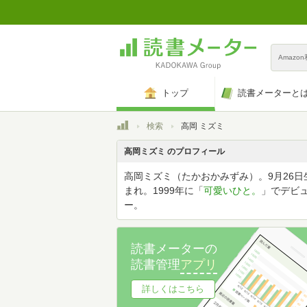
Amazo
トップ
読書メーターと
トップ
検索
高岡 ミズミ
高岡ミズミ のプロフィール
高岡ミズミ（たかおかみずみ）。9月26日
まれ。1999年に「
可愛いひと。
」でデビ
ー。
読書メーターの
読書管理
アプリ
詳しくはこちら