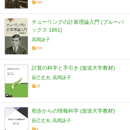
489
チューリングの計算理論入門 (ブルーバ
ックス 1851)
高岡詠子
339
計算の科学と手引き (放送大学教材)
辰己丈夫
高岡詠子
18
初歩からの情報科学 (放送大学教材)
辰己丈夫
高岡詠子
9