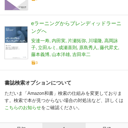
eラーニングからブレンディッドラーニ
ングへ
安達一寿
内田実
片瀬拓弥
川場隆
高岡詠
子
立田ルミ
成瀬喜則
原島秀人
藤代昇丈
藤本義博
山本洋雄
吉田幸二
3
書誌検索オプションについて
ただいま「Amazon和書」検索の仕組みを変更しておりま
す。検索で本が見つからない場合の対処法など、詳しくは
こちらのお知らせ
をご確認ください。