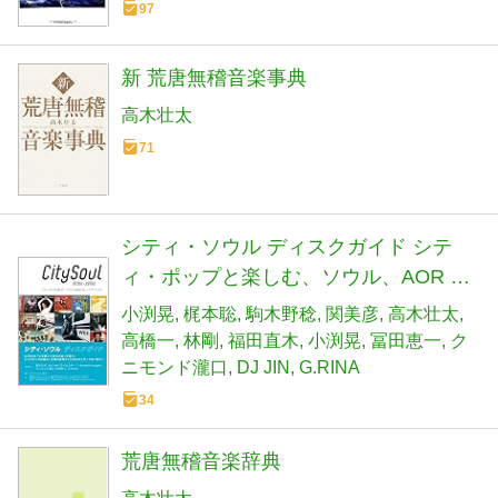
97
新 荒唐無稽音楽事典
高木壮太
71
シティ・ソウル ディスクガイド シテ
ィ・ポップと楽しむ、ソウル、AOR &
ブルー・アイド・ソウル
小渕晃
梶本聡
駒木野稔
関美彦
高木壮太
高橋一
林剛
福田直木
小渕晃
冨田恵一
ク
ニモンド瀧口
DJ JIN
G.RINA
34
荒唐無稽音楽辞典