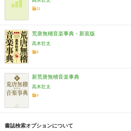
高木壮太
11
荒唐無稽音楽事典・新装版
高木壮太
8
新荒唐無稽音楽事典
高木壮太
0
書誌検索オプションについて