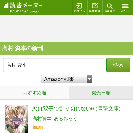
ログイン
新規登録
本を探
高村 資本の新刊
検索
おすすめ順
発売日順
恋は双子で割り切れない6 (電撃文庫)
高村資本
あるみっく
108