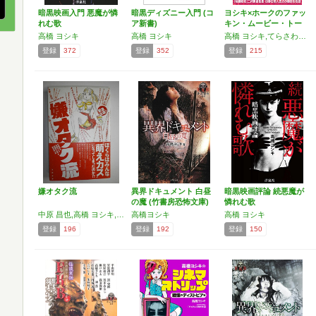
暗黒映画入門 悪魔が憐
暗黒ディズニー入門 (コ
ヨシキ×ホークのファッ
れむ歌
ア新書)
キン・ムービー・トー
ク!
高橋 ヨシキ
高橋 ヨシキ
高橋 ヨシキ,てらさわホーク
登録
372
登録
352
登録
215
嫌オタク流
異界ドキュメント 白昼
暗黒映画評論 続悪魔が
の魔 (竹書房恐怖文庫)
憐れむ歌
中原 昌也,高橋 ヨシキ,海猫沢 めろん,更科 修一郎
高橋ヨシキ
高橋 ヨシキ
登録
196
登録
192
登録
150