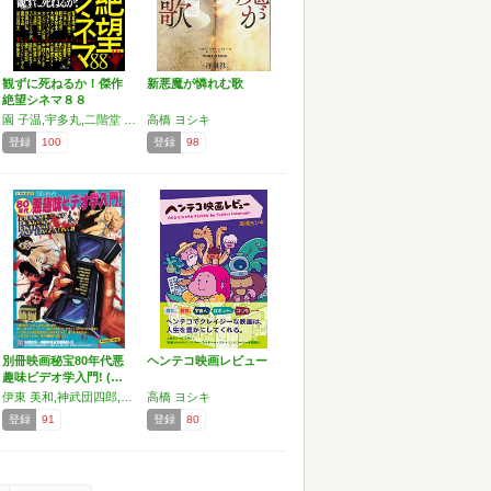
観ずに死ねるか！傑作
新悪魔が憐れむ歌
絶望シネマ８８
園 子温,宇多丸,二階堂 ふみ,水道橋博士,みうらじゅん,染谷 将太,西村 賢太,大槻 ケンヂ,オダギリジョー,能町 みね子,高橋 ヨシキ,柳 美里,他
高橋 ヨシキ
登録
100
登録
98
別冊映画秘宝80年代悪
ヘンテコ映画レビュー
趣味ビデオ学入門! (…
伊東 美和,神武団四郎,高橋ヨシキ,多田遠志,中原昌也,船積寛泰
高橋 ヨシキ
登録
91
登録
80