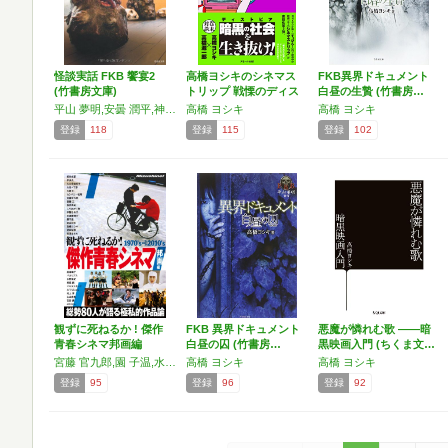
怪談実話 FKB 饗宴2
高橋ヨシキのシネマス
FKB異界ドキュメント
(竹書房文庫)
トリップ 戦慄のディス
白昼の生贄 (竹書房…
ト…
平山 夢明,安曇 潤平,神薫,宍戸 レイ,黒 史郎,松村 進吉,黒木 あるじ,幽戸 玄太,手塚 眞,高橋 ヨシキ,市原 克也,ＢＢゴロー,我妻俊樹,円城 塔,朱野 帰子
高橋 ヨシキ
高橋 ヨシキ
登録
118
登録
115
登録
102
観ずに死ねるか ! 傑作
FKB 異界ドキュメント
悪魔が憐れむ歌 ――暗
青春シネマ邦画編
白昼の囚 (竹書房…
黒映画入門 (ちくま文…
宮藤 官九郎,園 子温,水道橋博士,宇多丸,みうら じゅん,高橋 ヨシキ,長澤 まさみ,大久保 佳代子,バカリズム,成海 璃子,山本 直樹,しりあがり 寿,松江 哲明,マキタスポーツ
高橋 ヨシキ
高橋 ヨシキ
登録
95
登録
96
登録
92