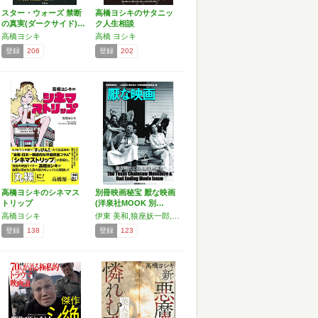
スター・ウォーズ 禁断
高橋ヨシキのサタニッ
の真実(ダークサイド)…
ク人生相談
高橋ヨシキ
高橋 ヨシキ
登録
206
登録
202
高橋ヨシキのシネマス
別冊映画秘宝 厭な映画
トリップ
(洋泉社MOOK 別…
高橋ヨシキ
伊東 美和,狼座妖一郎,小野寺生哉,加藤 麻矢,高橋 ヨシキ,多田 遠志,中原 昌也,二階堂 卓也,真魚 八重子,涌井 次郎,ナマニク
登録
138
登録
123