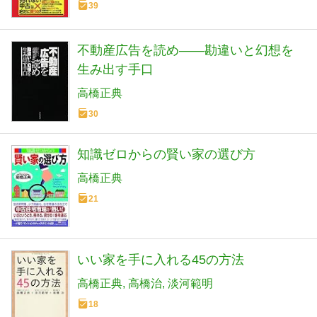
39
不動産広告を読め――勘違いと幻想を
生み出す手口
高橋正典
30
知識ゼロからの賢い家の選び方
高橋正典
21
いい家を手に入れる45の方法
高橋正典
高橋治
淡河範明
18