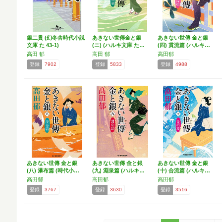
銀二貫 (幻冬舎時代小説
あきない世傳金と銀
あきない世傳 金と銀
文庫 た 43-1)
(ニ) (ハルキ文庫 た…
(四) 貫流篇 (ハルキ…
高田 郁
高田 郁
高田郁
登録
7902
登録
5833
登録
4988
あきない世傳 金と銀
あきない世傳 金と銀
あきない世傳 金と銀
(八) 瀑布篇 (時代小…
(九) 淵泉篇 (ハルキ…
(十) 合流篇 (ハルキ…
高田郁
高田郁
高田郁
登録
3767
登録
3630
登録
3516