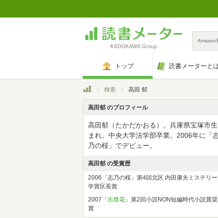
Amazo
トップ
読書メーターと
トップ
検索
高田 郁
高田郁 のプロフィール
高田郁（たかだかおる）。兵庫県宝塚市生
まれ。中央大学法学部卒業。2006年に「
乃の桜」でデビュー。
高田郁 の受賞歴
2006「志乃の桜」第4回北区 内田康夫ミステリ
学賞区長賞
2007「
出世花
」第2回小説NON短編時代小説賞奨
賞