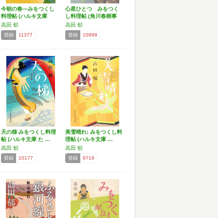
今朝の春―みをつくし
心星ひとつ みをつく
料理帖 (ハルキ文庫
し料理帖 (角川春樹事
た…
務…
高田 郁
高田 郁
登録
11377
登録
10999
天の梯 みをつくし料理
美雪晴れ: みをつくし料
帖 (ハルキ文庫 た …
理帖 (ハルキ文庫 …
高田 郁
高田 郁
登録
10177
登録
9719