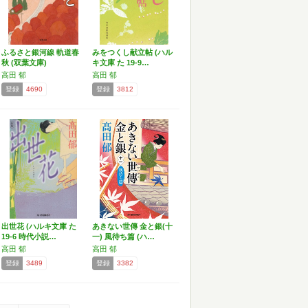
ふるさと銀河線 軌道春
みをつくし献立帖 (ハル
秋 (双葉文庫)
キ文庫 た 19-9…
高田 郁
高田 郁
登録
4690
登録
3812
出世花 (ハルキ文庫 た
あきない世傳 金と銀(十
19-6 時代小説…
一) 風待ち篇 (ハ…
高田 郁
高田 郁
登録
3489
登録
3382