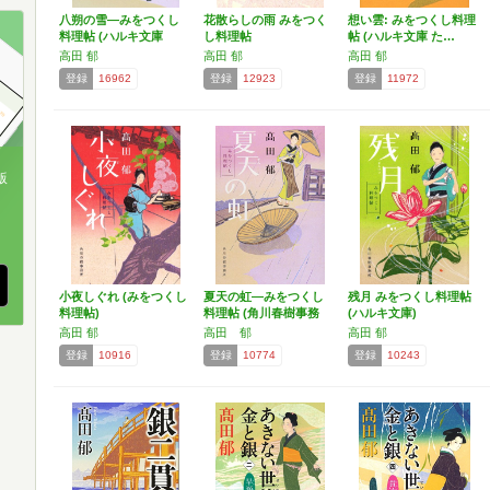
八朔の雪―みをつくし
花散らしの雨 みをつく
想い雲: みをつくし料理
料理帖 (ハルキ文庫
し料理帖
帖 (ハルキ文庫 た…
た…
高田 郁
高田 郁
高田 郁
登録
16962
登録
12923
登録
11972
版
、
小夜しぐれ (みをつくし
夏天の虹―みをつくし
残月 みをつくし料理帖
料理帖)
料理帖 (角川春樹事務
(ハルキ文庫)
所…
高田 郁
高田 郁
高田 郁
登録
10916
登録
10774
登録
10243