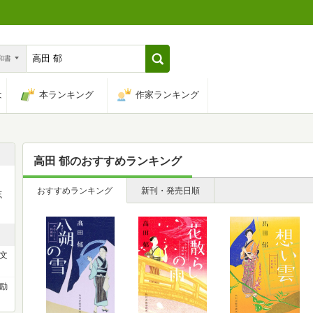
n和書
は
本ランキング
作家ランキング
高田 郁
のおすすめランキング
おすすめランキング
新刊・発売日順
志
ー文
励