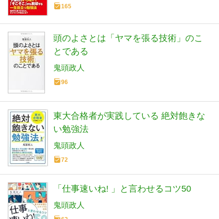
165
頭のよさとは「ヤマを張る技術」のこ
とである
鬼頭政人
96
東大合格者が実践している 絶対飽きな
い勉強法
鬼頭政人
72
「仕事速いね! 」と言わせるコツ50
鬼頭政人