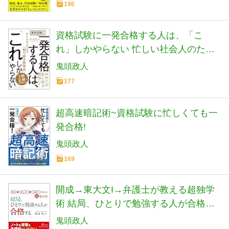
196
資格試験に一発合格する人は、「こ
れ」しかやらない 忙しい社会人のため
の「割り切る勉強法」
鬼頭政人
177
超高速暗記術~資格試験に忙しくても一
発合格!
鬼頭政人
169
開成→東大文I→弁護士が教える超独学
術 結局、ひとりで勉強する人が合格す
る
鬼頭政人