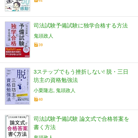
62
司法試験予備試験に独学合格する方法
鬼頭政人
39
3ステップでもう挫折しない! 脱・三日
坊主の資格勉強法
小栗隆志
鬼頭政人
40
司法試験予備試験 論文式で合格答案を
書く方法
鬼頭政人