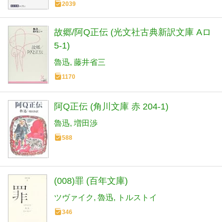
2039
故郷/阿Q正伝 (光文社古典新訳文庫 Aロ
5-1)
魯迅
藤井省三
1170
阿Q正伝 (角川文庫 赤 204-1)
魯迅
増田渉
588
(008)罪 (百年文庫)
ツヴァイク
魯迅
トルストイ
346