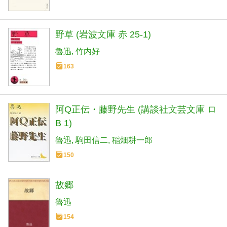
野草 (岩波文庫 赤 25-1)
魯迅
竹内好
163
阿Q正伝・藤野先生 (講談社文芸文庫 ロ
B 1)
魯迅
駒田信二
稲畑耕一郎
150
故郷
魯迅
154