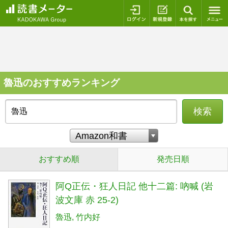
ログイン
新規登録
本を探
魯迅のおすすめランキング
検索
おすすめ順
発売日順
阿Q正伝・狂人日記 他十二篇: 吶喊 (岩
波文庫 赤 25-2)
魯迅
竹内好