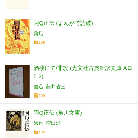
阿Q正伝 (まんがで読破)
魯迅
268
酒楼にて/非攻 (光文社古典新訳文庫 Aロ
5-2)
魯迅
藤井省三
209
阿Q正伝 (角川文庫)
魯迅
増田渉
182