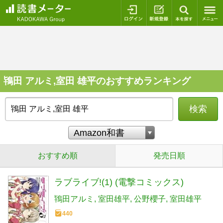
ログイン
新規登録
本を探
鴇田 アルミ,室田 雄平のおすすめランキング
検索
おすすめ順
発売日順
ラブライブ!(1) (電撃コミックス)
鴇田アルミ
室田雄平
公野櫻子
室田雄平
440