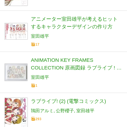
アニメーター室田雄平が考えるヒット
するキャラクターデザインの作り方
室田雄平
17
ANIMATION KEY FRAMES
COLLECTION 原画図録 ラブライブ ! サ
ンシャイン !! 5周年展示会
室田雄平
1
ラブライブ! (2) (電撃コミックス)
鴇田アルミ
公野櫻子
室田雄平
293