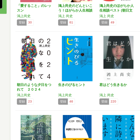
「愛すること」のレッ
鴻上尚史のどんといこ
鴻上尚史のほがらか人
スン
う！ほがらか人生相談
生相談ベスト (朝日文
―…
庫)
鴻上尚史
鴻上 尚史
鴻上 尚史
登録
30
登録
61
登録
49
朝日のような夕日をつ
生きのびるヒント
君はどう生きるか
れて ２０２４
鴻上尚史
鴻上尚史
鴻上 尚史
登録
23
登録
46
登録
220