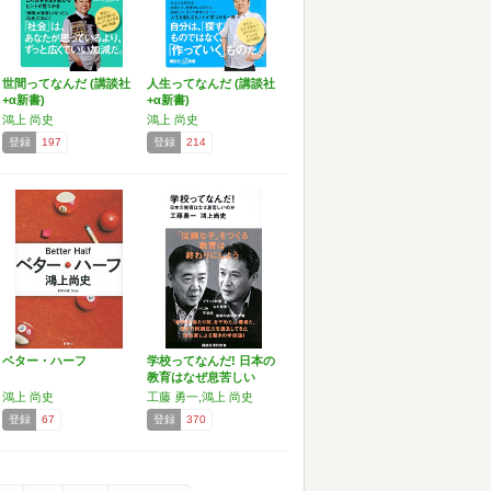
世間ってなんだ (講談社
人生ってなんだ (講談社
+α新書)
+α新書)
鴻上 尚史
鴻上 尚史
登録
197
登録
214
ベター・ハーフ
学校ってなんだ! 日本の
教育はなぜ息苦しい
の…
鴻上 尚史
工藤 勇一,鴻上 尚史
登録
67
登録
370