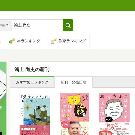
n和書
は
本ランキング
作家ランキング
鴻上 尚史
の新刊
おすすめランキング
新刊・発売日順
版
、