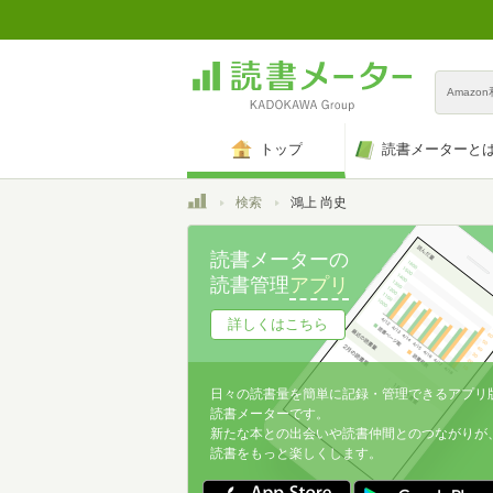
Amazo
トップ
読書メーターと
トップ
検索
鴻上 尚史
読書メーターの
読書管理
アプリ
詳しくはこちら
日々の読書量を簡単に記録・管理できるアプリ
読書メーターです。
新たな本との出会いや読書仲間とのつながりが
読書をもっと楽しくします。