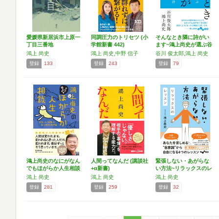
愛媛県新居浜市上原一
同調圧力のトリセツ (小
そんなとき隣に詩がい
丁目三番地
学館新書 442)
ます~鴻上尚史が選ぶ谷
川…
鴻上 尚史
鴻上 尚史,中野 信子
谷川 俊太郎,鴻上 尚史
登録
133
登録
243
登録
79
鴻上尚史のなにがなん
人間ってなんだ (講談社
緊張しない・あがらな
でもほがらか人生相談
+α新書)
い方法~リラックスのレ
――…
ッ…
鴻上 尚史
鴻上 尚史
鴻上 尚史
登録
281
登録
259
登録
32