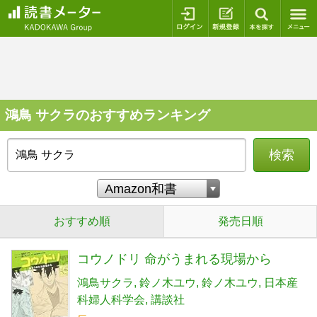
ログイン
新規登録
本を探
鴻鳥 サクラのおすすめランキング
検索
おすすめ順
発売日順
コウノドリ 命がうまれる現場から
鴻鳥サクラ
鈴ノ木ユウ
鈴ノ木ユウ
日本産
科婦人科学会
講談社