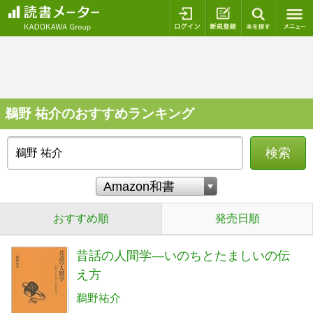
ログイン
新規登録
本を探
鵜野 祐介のおすすめランキング
検索
おすすめ順
発売日順
昔話の人間学―いのちとたましいの伝
え方
鵜野祐介