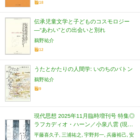
18
伝承児童文学と子どものコスモロジー
―“あわい”との出会いと別れ
鵜野祐介
12
うたとかたりの人間学: いのちのバトン
鵜野祐介
9
現代思想 2025年11月臨時増刊号 特集◎
ラフカディオ・ハーン／小泉八雲 (現代
思想11月臨時増刊号 2025(vol.53-13))
平藤喜久子
三浦祐之
宇野邦一
兵藤裕己
安