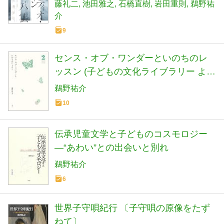
藤礼二
池田雅之
石橋直樹
岩田重則
鵜野祐
介
9
センス・オブ・ワンダーといのちのレ
ッスン (子どもの文化ライブラリー より
よく生きる 2)
鵜野祐介
10
伝承児童文学と子どものコスモロジー
―“あわい”との出会いと別れ
鵜野祐介
6
世界子守唄紀行 〔子守唄の原像をたず
ねて〕