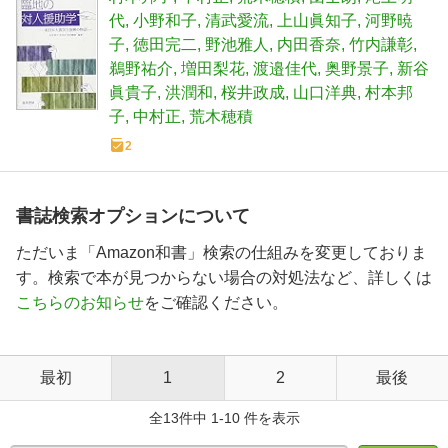
代
小野和子
清武愛流
上山眞知子
河野暁
子
徳田完二
野池雅人
内田香奈
竹内謙彰
鵜野祐介
増田梨花
渡邉佳代
奥野景子
新谷
眞貴子
洪潤和
桜井政成
山口洋典
村本邦
子
中村正
荒木穂積
2
書誌検索オプションについて
ただいま「Amazon和書」検索の仕組みを変更しておりま
す。検索で本が見つからない場合の対処法など、詳しくは
こちらのお知らせ
をご確認ください。
最初
1
2
最後
全13件中 1-10 件を表示