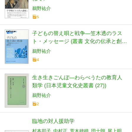
鵜野祐介
5
子どもの替え唄と戦争―笠木透のラス
ト・メッセージ (叢書 文化の伝承と創
造)
鵜野祐介
4
生き生きごんぼ―わらべうたの教育人
類学 (日本児童文化史叢書 (27))
鵜野祐介
2
臨地の対人援助学
村本邦子
中村正
荒木穂積
団士朗
尾上明