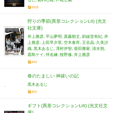
1010
狩りの季節(異形コレクションLII) (光文
社文庫)
井上雅彦
平山夢明
真藤順丈
斜線堂有紀
井
上雅彦
上田早夕里
空木春宵
王谷晶
久美沙
織
黒木あるじ
澤村伊智
柴田勝家
清水朔
霜島ケイ
伴名練
牧野修
井上雅彦
444
春のたましい 神祓いの記
黒木あるじ
403