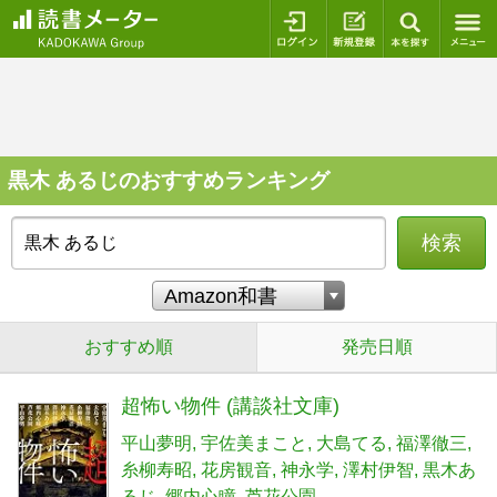
ログイン
新規登録
本を探
黒木 あるじのおすすめランキング
検索
おすすめ順
発売日順
超怖い物件 (講談社文庫)
平山夢明
宇佐美まこと
大島てる
福澤徹三
糸柳寿昭
花房観音
神永学
澤村伊智
黒木あ
るじ
郷内心瞳
芦花公園