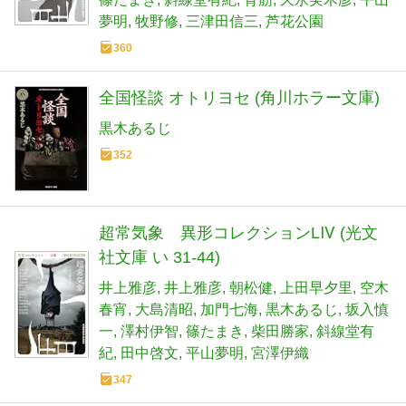
守きょうや
黒木あるじ
最東対地
澤村伊智
篠たまき
斜線堂有紀
背筋
久永実木彦
平山
夢明
牧野修
三津田信三
芦花公園
360
全国怪談 オトリヨセ (角川ホラー文庫)
黒木あるじ
352
超常気象 異形コレクションLⅣ (光文
社文庫 い 31-44)
井上雅彦
井上雅彦
朝松健
上田早夕里
空木
春宵
大島清昭
加門七海
黒木あるじ
坂入慎
一
澤村伊智
篠たまき
柴田勝家
斜線堂有
紀
田中啓文
平山夢明
宮澤伊織