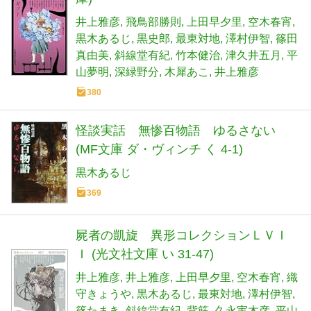
ギフト(異形コレクションLIII) (光文社文
庫)
井上雅彦
飛鳥部勝則
上田早夕里
空木春宵
黒木あるじ
黒史郎
最東対地
澤村伊智
篠田
真由美
斜線堂有紀
竹本健治
津久井五月
平
山夢明
深緑野分
木犀あこ
井上雅彦
380
怪談実話 無惨百物語 ゆるさない
(MF文庫 ダ・ヴィンチ く 4-1)
黒木あるじ
369
屍者の凱旋 異形コレクションＬＶＩ
Ｉ (光文社文庫 い 31-47)
井上雅彦
井上雅彦
上田早夕里
空木春宵
織