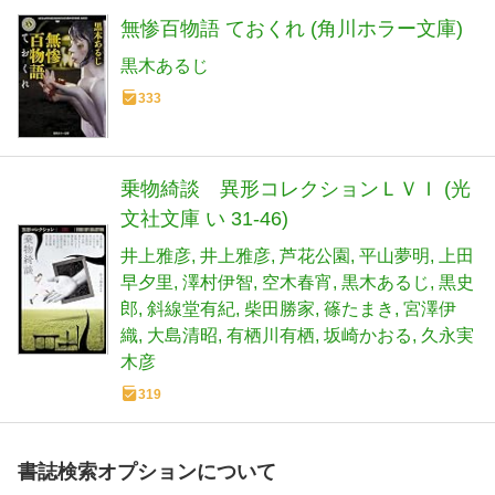
347
無惨百物語 ておくれ (角川ホラー文庫)
黒木あるじ
333
乗物綺談 異形コレクションＬＶＩ (光
文社文庫 い 31-46)
井上雅彦
井上雅彦
芦花公園
平山夢明
上田
早夕里
澤村伊智
空木春宵
黒木あるじ
黒史
郎
斜線堂有紀
柴田勝家
篠たまき
宮澤伊
織
大島清昭
有栖川有栖
坂崎かおる
久永実
木彦
319