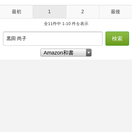
最初
1
2
最後
全11件中 1-10 件を表示
検索