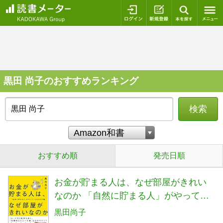
ログイン
新規登録
本を探
黒田 尚子のおすすめランキング
検索
おすすめ順
発売日順
お金が貯まる人は、なぜ部屋がきれい
なのか 「自然に貯まる人」がやってい
る50の行動
黒田尚子