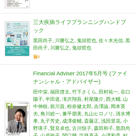
三大疾病ライフプランニングハンドブ
ック
黒田尚子
川勝弘之
鬼頭哲也
佐々木光信
黒
田尚子
川勝弘之
鬼頭哲也
5
Financial Adviser 2017年5月号 (ファイ
ナンシャル・アドバイザー)
田中栄
福田啓太
竹下さくら
田村祐一
谷口
陽子
半田道
滝沢翔吾
村尾隆介
西大輔
山
中伸枝
前川貢
粉奈健太郎
吉澤諭
岡本英
夫
角川総一
兼平朋美
丸山ヒロノリ
清水博
孝
丸子芳史
成澤俊輔
斎藤正
浅田里花
小
野瑛子
賢見卓也
古川悦子
森田和子
黒田尚
子
山岸玲子
関口輝
塩路直子
小澤和彦
杉