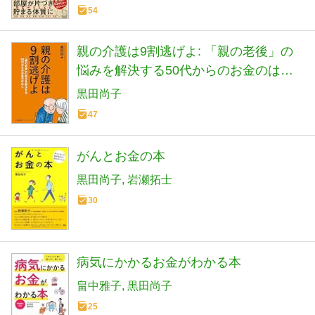
54
親の介護は9割逃げよ: 「親の老後」の
悩みを解決する50代からのお金のはな
し (小学館文庫 プレジデントセレクト
黒田尚子
く 1-1)
47
がんとお金の本
黒田尚子
岩瀬拓士
30
病気にかかるお金がわかる本
畠中雅子
黒田尚子
25