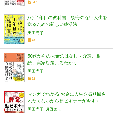
947
終活1年目の教科書 後悔のない人生を
送るための新しい終活法
黒田尚子
70
50代からのお金のはなし～介護、相
続、実家対策まるわかり
黒田尚子
62
マンガでわかる お金に人生を振り回さ
れたくないから超ビギナーが今すぐや
ること教えてください
黒田尚子
月野まる