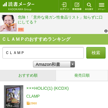
ログイン
新規登録
本を探
ＣＬＡＭＰのおすすめランキング
検索
おすすめ順
発売日順
×××HOLiC(1) (KCDX)
CLAMP
2960