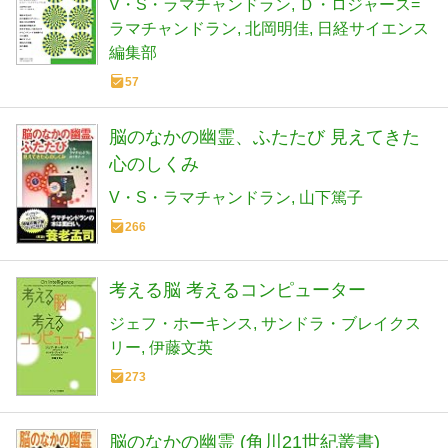
V・S・ラマチャンドラン
Ｄ・ロジャース=
ラマチャンドラン
北岡明佳
日経サイエンス
編集部
57
脳のなかの幽霊、ふたたび 見えてきた
心のしくみ
V・S・ラマチャンドラン
山下篤子
266
考える脳 考えるコンピューター
ジェフ・ホーキンス
サンドラ・ブレイクス
リー
伊藤文英
273
脳のなかの幽霊 (角川21世紀叢書)