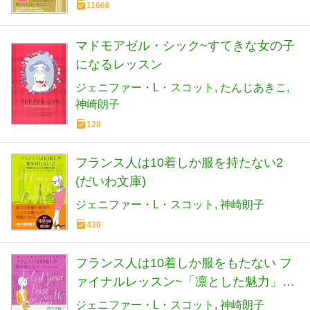
11666
マドモアゼル・シック~すてきな女の子
になるレッスン
ジェニファー・L・スコット
たんじあきこ
神崎朗子
128
フランス人は10着しか服を持たない2
(だいわ文庫)
ジェニファー・L・スコット
神崎朗子
430
フランス人は10着しか服をもたない フ
ァイナルレッスン~「凛とした魅力」が
すべてを変える (だいわ文庫)
ジェニファー・L・スコット
神崎朗子