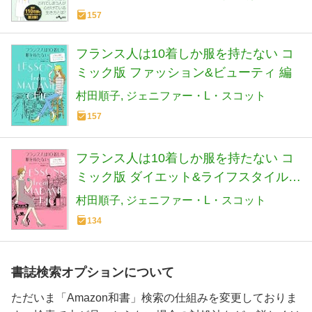
157
フランス人は10着しか服を持たない コ
ミック版 ファッション&ビューティ 編
村田順子
ジェニファー・L・スコット
157
フランス人は10着しか服を持たない コ
ミック版 ダイエット&ライフスタイル
編
村田順子
ジェニファー・L・スコット
134
書誌検索オプションについて
ただいま「Amazon和書」検索の仕組みを変更しておりま