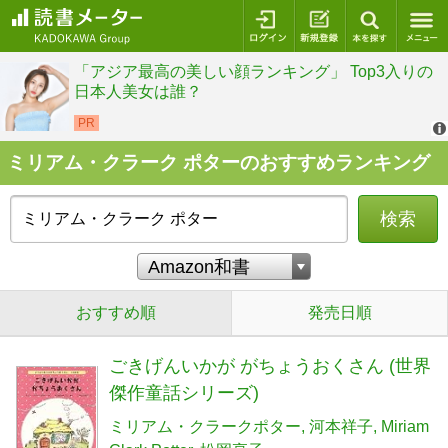
ログイン
新規登録
本を探
ミリアム・クラーク ポターのおすすめランキング
検索
おすすめ順
発売日順
ごきげんいかが がちょうおくさん (世界
傑作童話シリーズ)
ミリアム・クラークポター
河本祥子
Miriam