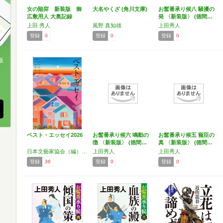
女の陥穽 新装版 御
大名やくざ (角川文庫)
お髷番承り候八 騒擾の
広敷用人 大奥記録
発 〈新装版〉 (徳間…
（一）…
上田 秀人
風野 真知雄
上田秀人
登録
0
登録
0
登録
0
版
、
ベスト・エッセイ2026
お髷番承り候六 鳴動の
お髷番承り候五 寵臣の
徴 〈新装版〉 (徳間…
真 〈新装版〉 (徳間…
日本文藝家協会（編）,角田光代,林真理子,藤沢周,堀江敏幸,町田康,三浦しをん
上田秀人
上田秀人
登録
36
登録
0
登録
0