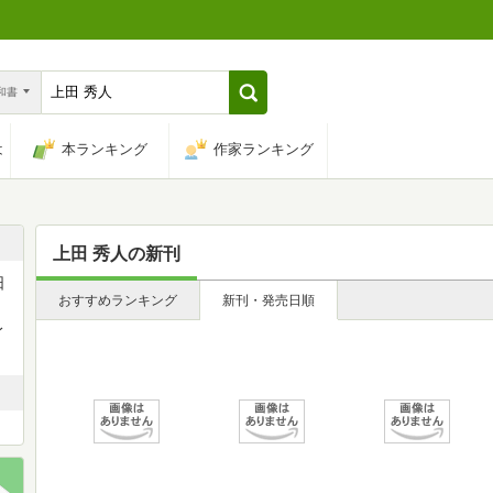
n和書
は
本ランキング
作家ランキング
上田 秀人
の新刊
日
おすすめランキング
新刊・発売日順
身