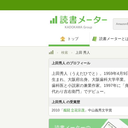
Amazo
トップ
読書メーターと
トップ
検索
上田 秀人
上田秀人 のプロフィール
上田秀人（うえだひでと）。1959年4月9
生まれ、大阪府出身。大阪歯科大学卒業。
歯科医と小説家の兼業作家。1997年に「
代わり吉右衛門」でデビュー。
上田秀人 の受賞歴
2010「
孤闘 立花宗茂
」中山義秀文学賞
読書メーターの