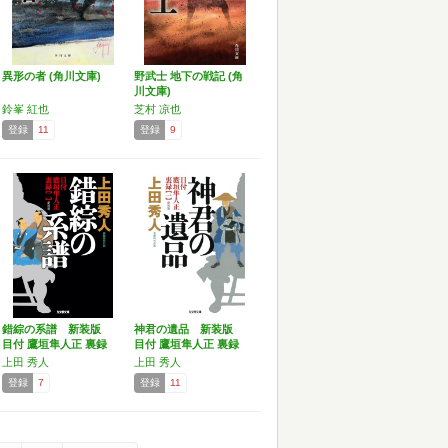
異形の者 (角川文庫)
野武士 地下の戦記 (角
川文庫)
鈴峯 紅也
芝村 凉也
登録
11
登録
9
錯綜の系譜 新装版
神君の遺品 新装版
目付 鷹垣隼人正 裏録
目付 鷹垣隼人正 裏録
（…
（…
上田 秀人
上田 秀人
登録
7
登録
11