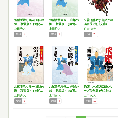
お髷番承り候四 傾国の
お髷番承り候三 血族の
立花は諦めず 無敗の立
策 〈新装版〉 (徳間…
澱 〈新装版〉 (徳間…
花宗茂 (角川文庫)
上田秀人
上田秀人
近衛 龍春
登録
2
登録
1
登録
23
お髷番承り候一 潜謀の
お髷番承り候二 奸闘の
飛躍 水城聡四郎シリ
影 〈新装版〉 (徳間…
緒 〈新装版〉 (徳間…
ーズ傑作選 (光文社文
庫…
上田秀人
上田秀人
上田 秀人
登録
8
登録
4
登録
19