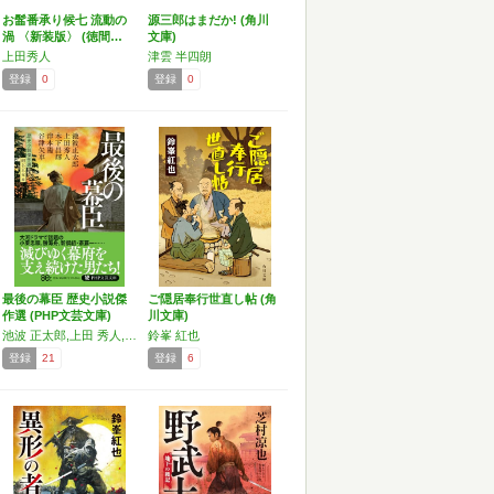
お髷番承り候七 流動の
源三郎はまだか! (角川
渦 〈新装版〉 (徳間…
文庫)
上田秀人
津雲 半四朗
登録
0
登録
0
最後の幕臣 歴史小説傑
ご隠居奉行世直し帖 (角
作選 (PHP文芸文庫)
川文庫)
池波 正太郎,上田 秀人,木下昌輝,津本陽,谷津矢車
鈴峯 紅也
登録
21
登録
6