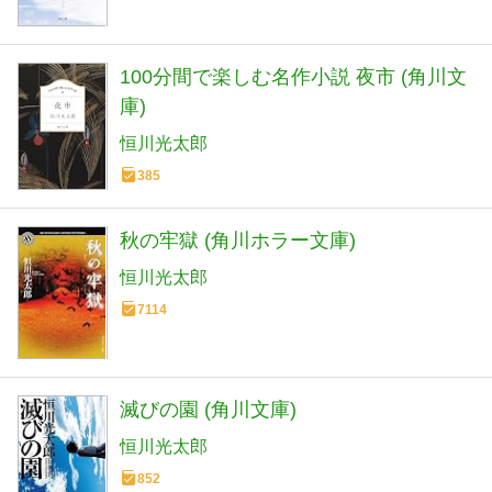
100分間で楽しむ名作小説 夜市 (角川文
庫)
恒川光太郎
385
秋の牢獄 (角川ホラー文庫)
恒川光太郎
7114
滅びの園 (角川文庫)
恒川光太郎
852