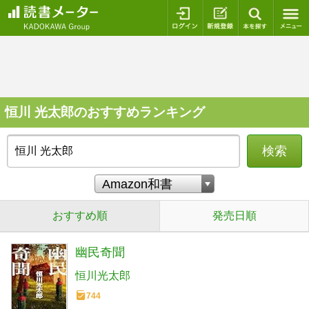
ログイン
新規登録
本を探
恒川 光太郎のおすすめランキング
検索
おすすめ順
発売日順
幽民奇聞
恒川光太郎
744