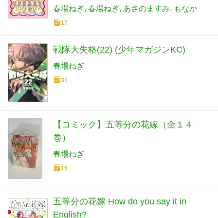
春場ねぎ
春場ねぎ
あさのますみ
もなか
17
戦隊大失格(22) (少年マガジンKC)
春場ねぎ
31
【コミック】五等分の花嫁（全１４
巻）
春場ねぎ
15
五等分の花嫁 How do you say it in
English?