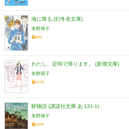
海に降る (幻冬舎文庫)
朱野帰子
682
わたし、定時で帰ります。 (新潮文庫)
朱野帰子
3176
駅物語 (講談社文庫 あ 131-1)
朱野帰子
1640