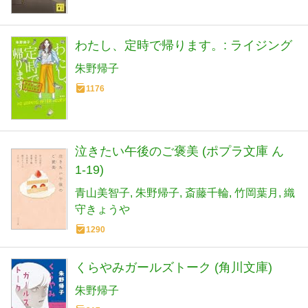
わたし、定時で帰ります。: ライジング
朱野帰子
1176
泣きたい午後のご褒美 (ポプラ文庫 ん
1-19)
青山美智子
朱野帰子
斎藤千輪
竹岡葉月
織
守きょうや
1290
くらやみガールズトーク (角川文庫)
朱野帰子