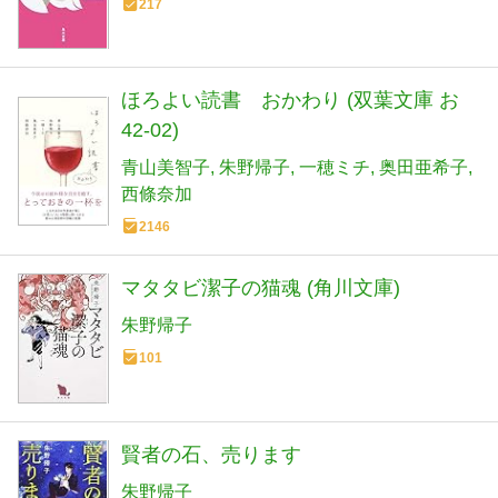
217
ほろよい読書 おかわり (双葉文庫 お
42-02)
青山美智子
朱野帰子
一穂ミチ
奥田亜希子
西條奈加
2146
マタタビ潔子の猫魂 (角川文庫)
朱野帰子
101
賢者の石、売ります
朱野帰子