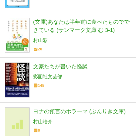
(文庫)あなたは半年前に食べたものでで
きている (サンマーク文庫 む 3-1)
村山彩
20
文豪たちが書いた怪談
彩図社文芸部
145
ヨナの預言のホラーマ (ぶんりき文庫)
村山晧介
0