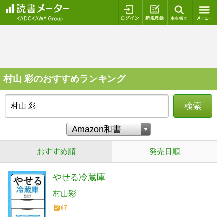
ログイン
新規登録
本を探
村山 彩のおすすめランキング
検索
おすすめ順
発売日順
やせる冷蔵庫
村山彩
67