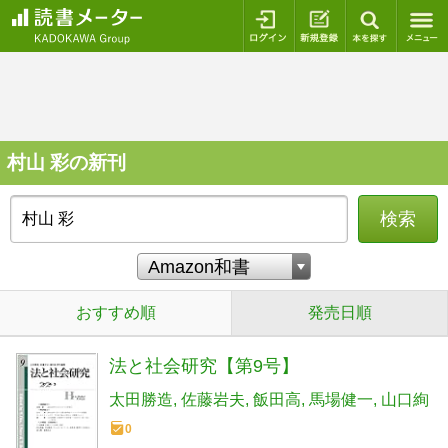
ログイン
新規登録
本を探
村山 彩の新刊
検索
おすすめ順
発売日順
法と社会研究【第9号】
太田勝造
佐藤岩夫
飯田高
馬場健一
山口絢
0