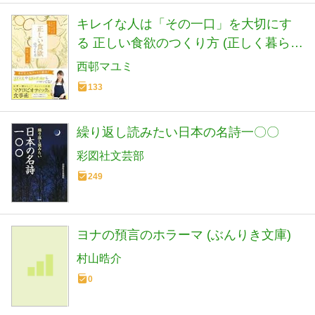
キレイな人は「その一口」を大切にす
る 正しい食欲のつくり方 (正しく暮らす
シリーズ)
西邨マユミ
133
繰り返し読みたい日本の名詩一〇〇
彩図社文芸部
249
ヨナの預言のホラーマ (ぶんりき文庫)
村山晧介
0