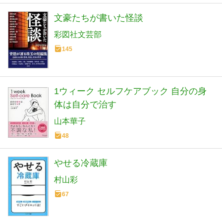
文豪たちが書いた怪談
彩図社文芸部
145
1ウィーク セルフケアブック 自分の身
体は自分で治す
山本華子
48
やせる冷蔵庫
村山彩
67