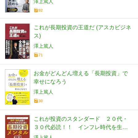
澤上篤人
92
これが長期投資の王道だ (アスカビジネ
ス)
澤上篤人
71
お金がどんどん増える「長期投資」で
幸せになろう
澤上篤人
30
これが投資のスタンダード ２０代・
３０代必読！！ インフレ時代を生き
抜く長期投資メンタル
澤上篤人