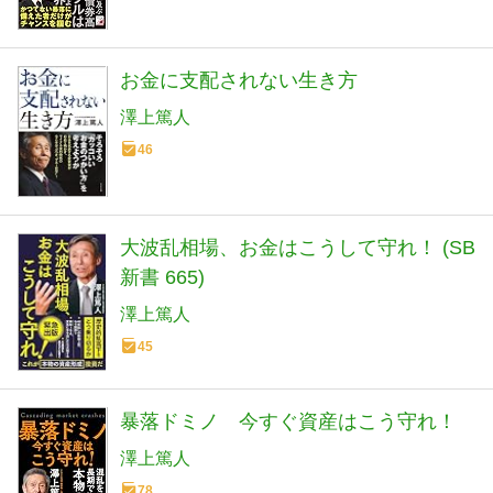
お金に支配されない生き方
澤上篤人
46
大波乱相場、お金はこうして守れ！ (SB
新書 665)
澤上篤人
45
暴落ドミノ 今すぐ資産はこう守れ！
澤上篤人
78