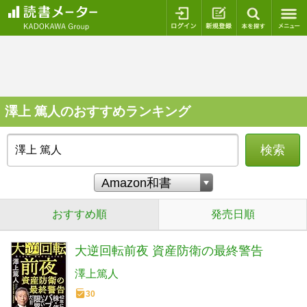
ログイン
新規登録
本を探
澤上 篤人のおすすめランキング
検索
おすすめ順
発売日順
大逆回転前夜 資産防衛の最終警告
澤上篤人
30