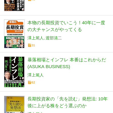
本物の長期投資でいこう！40年に一度
の大チャンスがやってくる
澤上篤人
渡部清二
31
暴落相場とインフレ 本番はこれからだ
(ASUKA BUSINESS)
澤上篤人
62
長期投資家の「先を読む」発想法: 10年
後に上がる株をどう選ぶのか